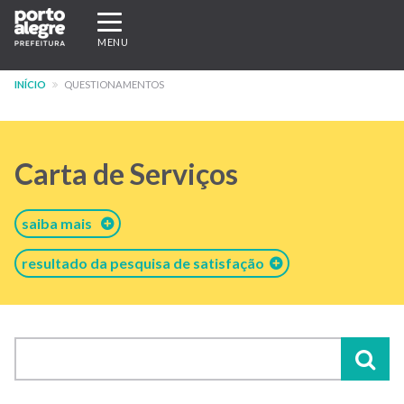
Pular
Expandir/recolher
para
navegação
MENU
o
conteúdo
INÍCIO
QUESTIONAMENTOS
principal
Carta de Serviços
saiba mais
resultado da pesquisa de satisfação