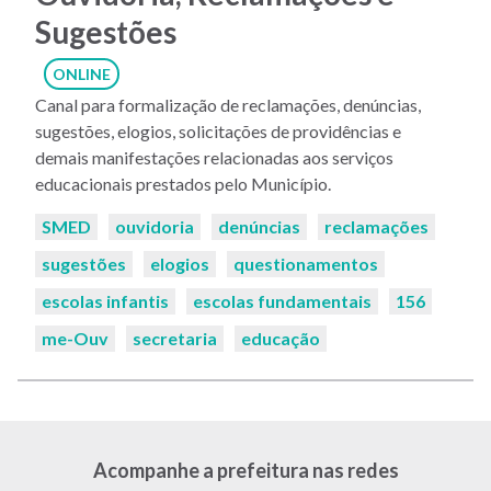
Sugestões
ONLINE
Canal para formalização de reclamações, denúncias,
sugestões, elogios, solicitações de providências e
demais manifestações relacionadas aos serviços
educacionais prestados pelo Município.
Palavras-
SMED
ouvidoria
denúncias
reclamações
chaves:
sugestões
elogios
questionamentos
escolas infantis
escolas fundamentais
156
me-Ouv
secretaria
educação
Acompanhe a prefeitura nas redes