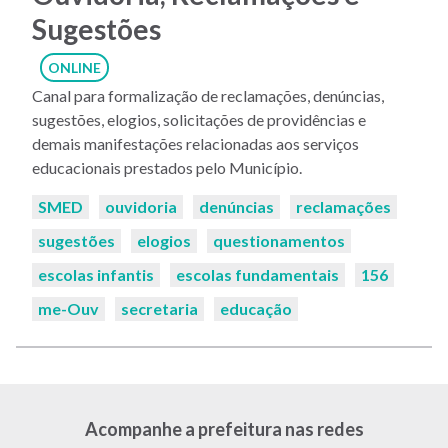
Sugestões
ONLINE
Canal para formalização de reclamações, denúncias,
sugestões, elogios, solicitações de providências e
demais manifestações relacionadas aos serviços
educacionais prestados pelo Município.
Palavras-
SMED
ouvidoria
denúncias
reclamações
chaves:
sugestões
elogios
questionamentos
escolas infantis
escolas fundamentais
156
me-Ouv
secretaria
educação
Acompanhe a prefeitura nas redes