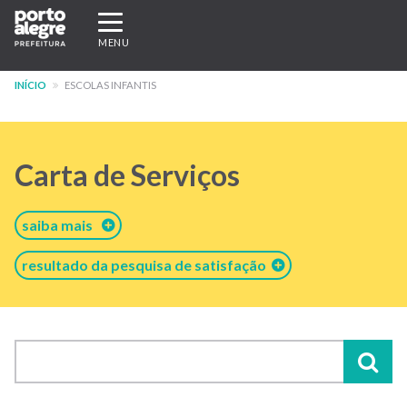
Pular
Expandir/recolher
para
navegação
MENU
o
conteúdo
INÍCIO
ESCOLAS INFANTIS
principal
Carta de Serviços
saiba mais
resultado da pesquisa de satisfação