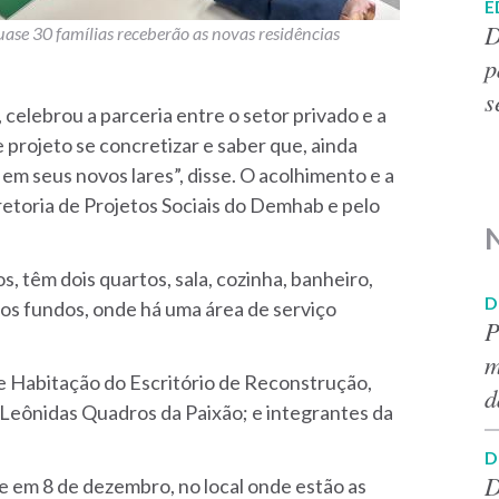
E
D
ase 30 famílias receberão as novas residências
p
s
elebrou a parceria entre o setor privado e a
 projeto se concretizar e saber que, ainda
 em seus novos lares”, disse. O acolhimento e a
iretoria de Projetos Sociais do Demhab e pelo
 têm dois quartos, sala, cozinha, banheiro,
D
 nos fundos, onde há uma área de serviço
P
m
e Habitação do Escritório de Reconstrução,
d
Leônidas Quadros da Paixão; e integrantes da
D
D
 em 8 de dezembro, no local onde estão as