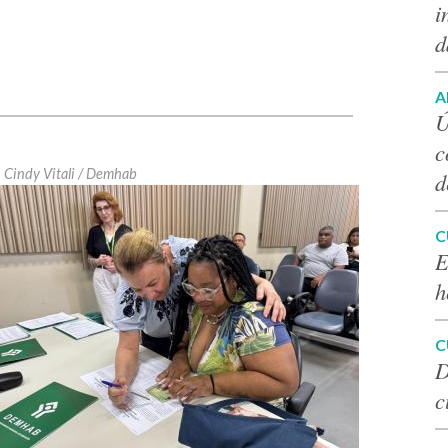
i
d
A
Ú
c
Cindy Vitali / Demhab
d
C
E
h
C
D
c