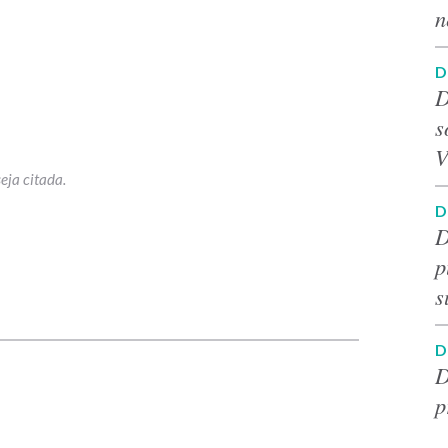
n
D
D
s
V
D
D
p
s
p
D
D
p