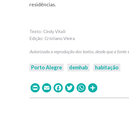
residências.
Cindy Vitali
Cristiano Vieira
Porto Alegre
demhab
habitação
Print
Email
Facebook
Twitter
WhatsAp
Share