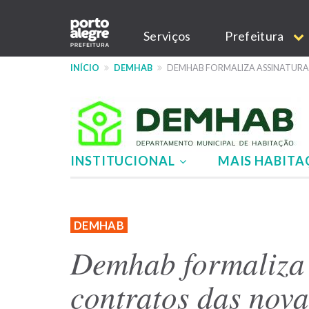
Pular
Main
para
Serviços
Prefeitura
o
navigation
conteúdo
INÍCIO
DEMHAB
DEMHAB FORMALIZA ASSINATURA
principal
INSTITUCIONAL
MAIS HABIT
Menu
-
DEMHAB
site
Demhab formaliza 
DEMHAB
contratos das nova