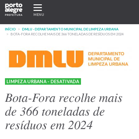
Pular
Expandir/recolher
para
navegação
MENU
o
conteúdo
INÍCIO
DMLU - DEPARTAMENTO MUNICIPAL DE LIMPEZA URBANA
principal
BOTA-FORA RECOLHE MAIS DE 366 TONELADAS DE RESÍDUOS EM 2024
LIMPEZA URBANA - DESATIVADA
Bota-Fora recolhe mais
de 366 toneladas de
resíduos em 2024