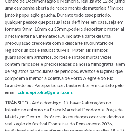
Centro de Documentação e Memória
,
realiza até 12 de
junho
uma campanha aberta de recebimento de materiais fílmicos
junto à população gaúcha. Durante todo esse período,
qualquer pessoa que possua latas de filmes em casa, seja em
formato 8mm, 16mm ou 35mm, poderá depositar o material
diretamente na Cinemateca. A iniciativa parte de uma
preocupação crescente com o descarte involuntário de
registros únicos e insubstituíveis. Materiais fílmicos
guardados em armários, porões e sótãos muitas vezes
contêm raridades e preciosidades da nossa filmografia, além
de registros particulares de períodos, eventos e lugares que
compõem a memória coletiva de Porto Alegre e do Rio
Grande do Sul. Para participar, basta entrar em contato pelo
email:
cdmcapitolio@gmail.com
.
TRÂNSITO
- Até o domingo, 17, haverá alterações no
trânsito no entorno da Praça Marechal Deodoro, a Praça da
Matriz, no Centro Histórico. As mudanças ocorrem devido à
realização do festival Fronteiras do Pensamento 2026,
tradicional ciclo de conferências promovido nos dias 15 e 16