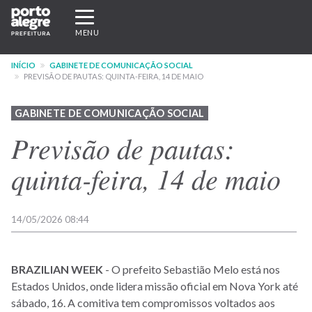
Pular
Expandir/recolher
para
navegação
MENU
o
conteúdo
INÍCIO
GABINETE DE COMUNICAÇÃO SOCIAL
principal
PREVISÃO DE PAUTAS: QUINTA-FEIRA, 14 DE MAIO
GABINETE DE COMUNICAÇÃO SOCIAL
Previsão de pautas:
quinta-feira, 14 de maio
14/05/2026 08:44
BRAZILIAN WEEK
- O prefeito Sebastião Melo está nos
Estados Unidos, onde lidera missão oficial em Nova York até
sábado, 16. A comitiva tem compromissos voltados aos