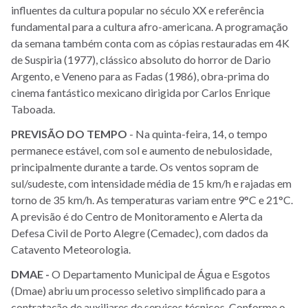
influentes da cultura popular no século XX e referência
fundamental para a cultura afro-americana. A programação
da semana também conta com as cópias restauradas em 4K
de Suspiria (1977), clássico absoluto do horror de Dario
Argento, e Veneno para as Fadas (1986), obra-prima do
cinema fantástico mexicano dirigida por Carlos Enrique
Taboada.
PREVISÃO
DO
TEMPO
- Na quinta-feira, 14, o tempo
permanece estável, com sol e aumento de nebulosidade,
principalmente durante a tarde. Os ventos sopram de
sul/sudeste, com intensidade média de 15 km/h e rajadas em
torno de 35 km/h. As temperaturas variam entre 9°C e 21°C.
A previsão é do Centro de Monitoramento e Alerta da
Defesa Civil de Porto Alegre (Cemadec), com dados da
Catavento Meteorologia.
DMAE -
O Departamento Municipal de Água e Esgotos
(Dmae) abriu um processo seletivo simplificado para a
contratação de auxiliares de serviços técnicos. Conforme o