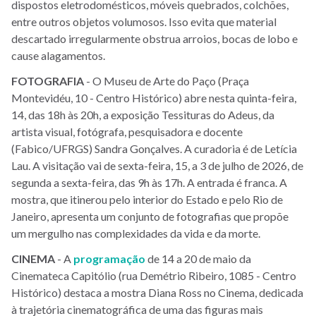
dispostos eletrodomésticos, móveis quebrados, colchões,
entre outros objetos volumosos. Isso evita que material
descartado irregularmente obstrua arroios, bocas de lobo e
cause alagamentos.
FOTOGRAFIA
- O Museu de Arte do Paço (Praça
Montevidéu, 10 - Centro Histórico) abre nesta quinta-feira,
14, das 18h às 20h, a exposição Tessituras do Adeus, da
artista visual, fotógrafa, pesquisadora e docente
(Fabico/UFRGS) Sandra Gonçalves. A curadoria é de Letícia
Lau. A visitação vai de sexta-feira, 15, a 3 de julho de 2026, de
segunda a sexta-feira, das 9h às 17h. A entrada é franca. A
mostra, que itinerou pelo interior do Estado e pelo Rio de
Janeiro, apresenta um conjunto de fotografias que propõe
um mergulho nas complexidades da vida e da morte.
CINEMA
- A
programação
de 14 a 20 de maio da
Cinemateca Capitólio (rua Demétrio Ribeiro, 1085 - Centro
Histórico) destaca a mostra Diana Ross no Cinema, dedicada
à trajetória cinematográfica de uma das figuras mais