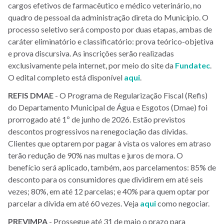
cargos efetivos de farmacêutico e médico veterinário, no
quadro de pessoal da administração direta do Município. O
processo seletivo será composto por duas etapas, ambas de
caráter eliminatório e classificatório: prova teórico-objetiva
e prova discursiva. As inscrições serão realizadas
exclusivamente pela internet, por meio do site da
Fundatec
.
O edital completo está disponível
aqui
.
REFIS
DMAE
- O Programa de Regularização Fiscal (Refis)
do Departamento Municipal de Água e Esgotos (Dmae) foi
prorrogado até 1º de junho de 2026. Estão previstos
descontos progressivos na renegociação das dívidas.
Clientes que optarem por pagar à vista os valores em atraso
terão redução de 90% nas multas e juros de mora. O
benefício será aplicado, também, aos parcelamentos: 85% de
desconto para os consumidores que dividirem em até seis
vezes; 80%, em até 12 parcelas; e 40% para quem optar por
parcelar a dívida em até 60 vezes. Veja
aqui
como negociar.
PREVIMPA
- Prossegue até 31 de maio o prazo para