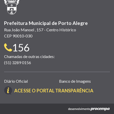
nova
janela)
Prefeitura Municipal de Porto Alegre
Rua João Manoel , 157 - Centro Histórico
CEP 90010-030
Telefone
156
para
Chamadas de outras cidades:
(51) 3289 0156
contato:
Links
Diário Oficial
Banco de Imagens
úteis
(LINK
ACESSE O PORTAL TRANSPARÊNCIA
(abrem
ABRE
em
EM
nova
(link
NOVA
janela)