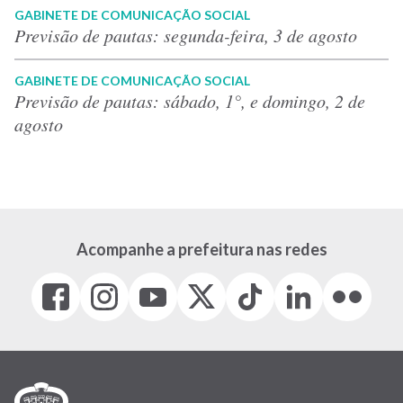
GABINETE DE COMUNICAÇÃO SOCIAL
Previsão de pautas: segunda-feira, 3 de agosto
GABINETE DE COMUNICAÇÃO SOCIAL
Previsão de pautas: sábado, 1°, e domingo, 2 de
agosto
Acompanhe a prefeitura nas redes
Facebook
Instagram
Youtube
X
Tiktok
LinkedIn
Flickr
(link
(link
(link
(Antigo
(link
(link
(link
abre
abre
abre
Twitter)
abre
abre
abre
em
em
em
(link
em
em
em
nova
nova
nova
abre
nova
nova
nova
janela)
janela)
janela)
em
janela)
janela)
janela)