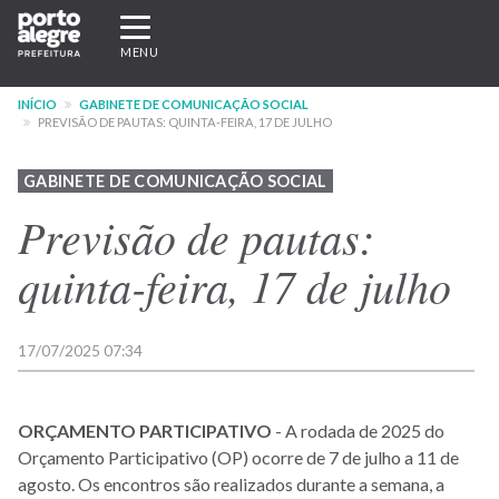
Pular
Expandir/recolher
para
navegação
MENU
o
conteúdo
INÍCIO
GABINETE DE COMUNICAÇÃO SOCIAL
principal
PREVISÃO DE PAUTAS: QUINTA-FEIRA, 17 DE JULHO
GABINETE DE COMUNICAÇÃO SOCIAL
Previsão de pautas:
quinta-feira, 17 de julho
17/07/2025 07:34
ORÇAMENTO
PARTICIPATIVO
- A rodada de 2025 do
Orçamento Participativo (OP) ocorre de 7 de julho a 11 de
agosto. Os encontros são realizados durante a semana, a