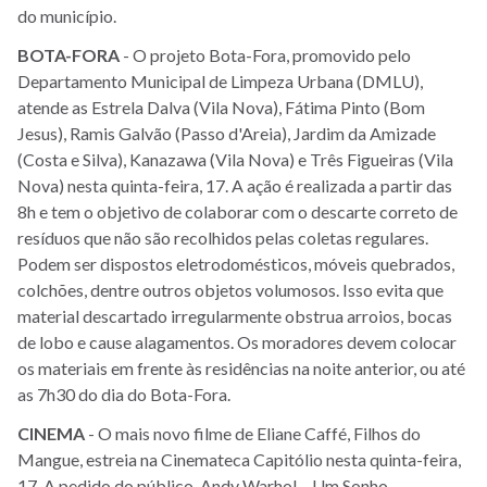
do município.
BOTA-FORA
- O projeto Bota-Fora, promovido pelo
Departamento Municipal de Limpeza Urbana (DMLU),
atende as Estrela Dalva (Vila Nova), Fátima Pinto (Bom
Jesus), Ramis Galvão (Passo d'Areia), Jardim da Amizade
(Costa e Silva), Kanazawa (Vila Nova) e Três Figueiras (Vila
Nova) nesta quinta-feira, 17. A ação é realizada a partir das
8h e tem o objetivo de colaborar com o descarte correto de
resíduos que não são recolhidos pelas coletas regulares.
Podem ser dispostos eletrodomésticos, móveis quebrados,
colchões, dentre outros objetos volumosos. Isso evita que
material descartado irregularmente obstrua arroios, bocas
de lobo e cause alagamentos. Os moradores devem colocar
os materiais em frente às residências na noite anterior, ou até
as 7h30 do dia do Bota-Fora.
CINEMA
- O mais novo filme de Eliane Caffé, Filhos do
Mangue, estreia na Cinemateca Capitólio nesta quinta-feira,
17. A pedido do público, Andy Warhol – Um Sonho