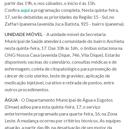
partir das 19h, e, nos sábados, o início é às 15h.
Confira
aqui
a programação completa. Nesta quinta-feira,
17, serão debatidas as prioridades da Região 15 - Sul, no
Zaffari Ipanema (avenida Juca Batista, 925 - bairro Ipanema).
UNIDADE MÓVEL
- A unidade móvel da Secretaria
Municipal de Saúde atenderá comunidade do bairro Anchieta
nesta quinta-feira, 17. Das 10h às 16h, o ônibus estaciona na
ONG Nossa Casa (avenida Dique, 746, Vila Dique). Estarão
disponíveis vacinas do calendário, consultas médicas e de
enfermagem, coleta de citopatológico para prevenção de
câncer de colo uterino, teste de gravidez, aplicação de
medicação injetável, curativo e retirada de pontos, entre
outros procedimentos.
ÁGUA
- O Departamento Municipal de Água e Esgotos
(Dmae) adiou para esta quinta-feira, 17, o serviço
anteriormente programado para quarta-feira, 16, na Zona
Leste. A mudança ocorreu por critérios técnicos. As equipes
atuarão, a partir das 8h, na desativação de um motor da