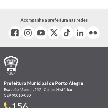
Acompanhe a prefeitura nas redes
Facebook
Instagram
Youtube
X
Tiktok
LinkedIn
Flickr
(link
(link
(link
(Antigo
(link
(link
(link
abre
abre
abre
Twitter)
abre
abre
abre
em
em
em
(link
em
em
em
nova
nova
nova
abre
nova
nova
nova
janela)
janela)
janela)
em
janela)
janela)
janela)
nova
janela)
Prefeitura Municipal de Porto Alegre
Rua João Manoel , 157 - Centro Histórico
CEP 90010-030
Telefone
156