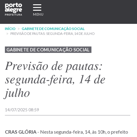
Pular
Expandir/recolher
para
navegação
MENU
o
conteúdo
INÍCIO
GABINETE DE COMUNICAÇÃO SOCIAL
principal
PREVISÃO DE PAUTAS: SEGUNDA-FEIRA, 14 DE JULHO
GABINETE DE COMUNICAÇÃO SOCIAL
Previsão de pautas:
segunda-feira, 14 de
julho
14/07/2025 08:59
CRAS
GLÓRIA
- Nesta segunda-feira, 14, às 10h, o prefeito