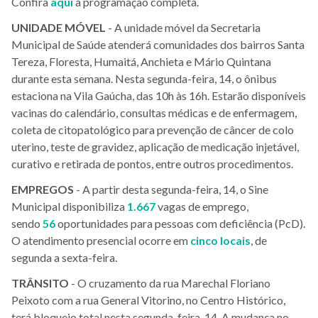
Confira
aqui
a programação completa.
UNIDADE
MÓVEL
- A unidade móvel da Secretaria
Municipal de Saúde atenderá comunidades dos bairros Santa
Tereza, Floresta, Humaitá, Anchieta e Mário Quintana
durante esta semana. Nesta segunda-feira, 14, o ônibus
estaciona na Vila Gaúcha, das 10h às 16h. Estarão disponíveis
vacinas do calendário, consultas médicas e de enfermagem,
coleta de citopatológico para prevenção de câncer de colo
uterino, teste de gravidez, aplicação de medicação injetável,
curativo e retirada de pontos, entre outros procedimentos.
EMPREGOS
- A partir desta segunda-feira, 14, o Sine
Municipal disponibiliza
1.667
vagas de emprego,
sendo
56
oportunidades para pessoas com deficiência (PcD).
O atendimento presencial ocorre em
cinco locais
, de
segunda a sexta-feira.
TRÂNSITO
- O cruzamento da rua Marechal Floriano
Peixoto com a rua General Vitorino, no Centro Histórico,
terá bloqueio total nesta segunda-feira, 14. A mudança no