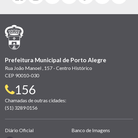
abre
abre
abre
Twitter)
abre
abre
abre
em
em
em
(link
em
em
em
nova
nova
nova
abre
nova
nova
nova
janela)
janela)
janela)
em
janela)
janela)
janela)
nova
janela)
Prefeitura Municipal de Porto Alegre
Rua João Manoel , 157 - Centro Histórico
CEP 90010-030
Telefone
156
para
Chamadas de outras cidades:
(51) 3289 0156
contato:
Links
Diário Oficial
Banco de Imagens
úteis