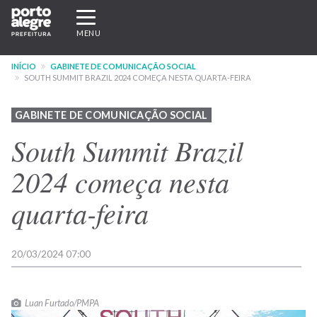
Pular
Expandir/recolher
para
navegação
MENU
o
conteúdo
INÍCIO
GABINETE DE COMUNICAÇÃO SOCIAL
principal
SOUTH SUMMIT BRAZIL 2024 COMEÇA NESTA QUARTA-FEIRA
GABINETE DE COMUNICAÇÃO SOCIAL
South Summit Brazil
2024 começa nesta
quarta-feira
20/03/2024 07:00
Luan Furtado/PMPA