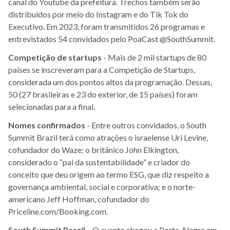
canal do Youtube da prefeitura. Trechos também serão
distribuídos por meio do Instagram e do Tik Tok do
Executivo. Em 2023, foram transmitidos 26 programas e
entrevistados 54 convidados pelo PoaCast @SouthSummit.
Competição de startups
- Mais de 2 mil startups de 80
países se inscreveram para a Competição de Startups,
considerada um dos pontos altos da programação. Dessas,
50 (27 brasileiras e 23 do exterior, de 15 países) foram
selecionadas para a final.
Nomes confirmados
- Entre outros convidados, o South
Summit Brazil terá como atrações o israelense Uri Levine,
cofundador do Waze; o britânico John Elkington,
considerado o “pai da sustentabilidade” e criador do
conceito que deu origem ao termo ESG, que diz respeito a
governança ambiental, social e corporativa; e o norte-
americano Jeff Hoffman, cofundador do
Priceline.com/Booking.com.
South Summit Brazil
– O evento chegou a Porto Alegre em