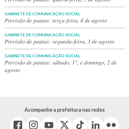
GABINETE DE COMUNICAÇÃO SOCIAL
Previsão de pautas: terça-feira, 4 de agosto
GABINETE DE COMUNICAÇÃO SOCIAL
Previsão de pautas: segunda-feira, 3 de agosto
GABINETE DE COMUNICAÇÃO SOCIAL
Previsão de pautas: sábado, 1°, e domingo, 2 de
agosto
Acompanhe a prefeitura nas redes
Facebook
Instagram
Youtube
X
Tiktok
LinkedIn
Flickr
(link
(link
(link
(Antigo
(link
(link
(link