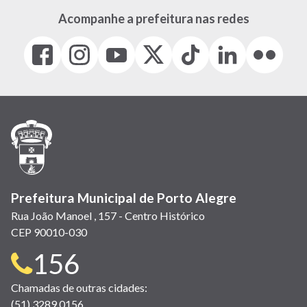
Acompanhe a prefeitura nas redes
Facebook
Instagram
Youtube
X
Tiktok
LinkedIn
Flickr
(link
(link
(link
(Antigo
(link
(link
(link
abre
abre
abre
Twitter)
abre
abre
abre
em
em
em
(link
em
em
em
nova
nova
nova
abre
nova
nova
nova
janela)
janela)
janela)
em
janela)
janela)
janela)
nova
janela)
Prefeitura Municipal de Porto Alegre
Rua João Manoel , 157 - Centro Histórico
CEP 90010-030
Telefone
156
para
Chamadas de outras cidades:
(51) 3289 0156