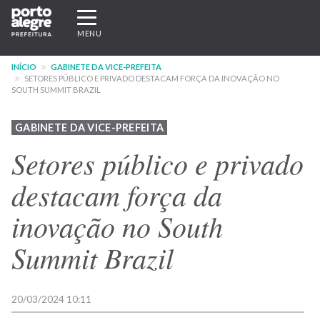
Pular
Expandir/recolher
para
navegação
MENU
o
conteúdo
INÍCIO
GABINETE DA VICE-PREFEITA
principal
SETORES PÚBLICO E PRIVADO DESTACAM FORÇA DA INOVAÇÃO NO
SOUTH SUMMIT BRAZIL
GABINETE DA VICE-PREFEITA
Setores público e privado
destacam força da
inovação no South
Summit Brazil
20/03/2024 10:11