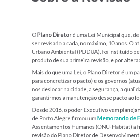
(novo
site)
O
Plano Diretor
é uma Lei Municipal que, de
ser revisado a cada, no máximo, 10 anos. O a
Urbano Ambiental (PDDUA), foi instituído pe
produto de sua primeira revisão, e por altera
Mais do que uma Lei, o Plano Diretor é um p
para concretizar o pacto) e os governos (atu
nos deslocar na cidade, a segurança, a quali
garantirmos a manutenção desse pacto ao lo
Desde 2016, o poder Executivo vem planejan
de Porto Alegre firmou um
Memorando de E
Assentamentos Humanos (ONU-Habitat) a fim d
revisão do Plano Diretor de Desenvolvimento