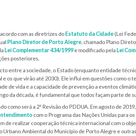
 acordo com as diretrizes do
Estatuto da Cidade
(Lei Fede
tual
Plano Diretor de Porto Alegre
, chamado Plano Diret
la
Lei Complementar 434/1999
e modificado pela
Lei Com
ções posteriores.
acto entre a sociedade, o Estado (enquanto entidade técni
al e os que virão até 2030). Ele influi em questões como o
dade de vida e a capacidade de prevenção a eventos climáti
ngo da década, é fundamental que todos façam parte de s
do como será a 2ª Revisão do PDDUA. Em agosto de 2019, 
ntendimento
com o Programa das Nações Unidas para os
e realizar cooperação técnica internacional com o objeti
 Urbano Ambiental do Município de Porto Alegre e outras 