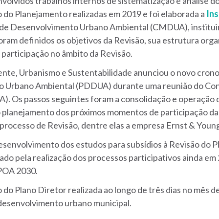
olvidos trabalhos internos de sistematização e análise do
o do Planejamento realizadas em 2019 e foi elaborada a
In
l de Desenvolvimento Urbano Ambiental (CMDUA), institu
oram definidos os objetivos da Revisão, sua estrutura organ
 participação no âmbito da Revisão.
ente, Urbanismo e Sustentabilidade anunciou o novo crono
to Urbano Ambiental (PDDUA) durante uma reunião do Con
 Os passos seguintes foram a consolidação e operação 
o planejamento dos próximos momentos de participação da
 processo de Revisão, dentre elas a empresa Ernst & Youn
senvolvimento dos estudos para subsídios à Revisão do Pla
do pela realização dos processos participativos ainda e
 POA 2030.
ão do Plano Diretor realizada ao longo de três dias no mês 
 desenvolvimento urbano municipal.