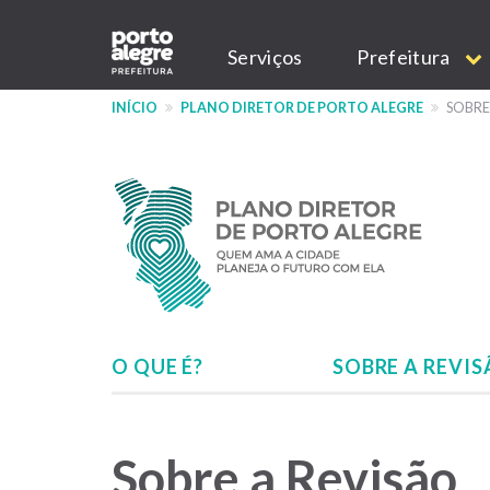
Pular
Main
para
Serviços
Prefeitura
o
navigation
conteúdo
INÍCIO
PLANO DIRETOR DE PORTO ALEGRE
SOBRE
principal
O QUE É?
SOBRE A REVI
Menu
Plano
Diretor
Sobre a Revisão