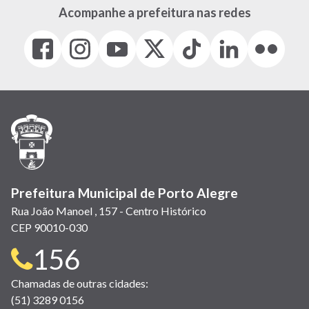
Acompanhe a prefeitura nas redes
Facebook
Instagram
Youtube
X
Tiktok
LinkedIn
Flickr
(link
(link
(link
(Antigo
(link
(link
(link
abre
abre
abre
Twitter)
abre
abre
abre
em
em
em
(link
em
em
em
nova
nova
nova
abre
nova
nova
nova
janela)
janela)
janela)
em
janela)
janela)
janela)
nova
janela)
Prefeitura Municipal de Porto Alegre
Rua João Manoel , 157 - Centro Histórico
CEP 90010-030
Telefone
156
para
Chamadas de outras cidades:
(51) 3289 0156