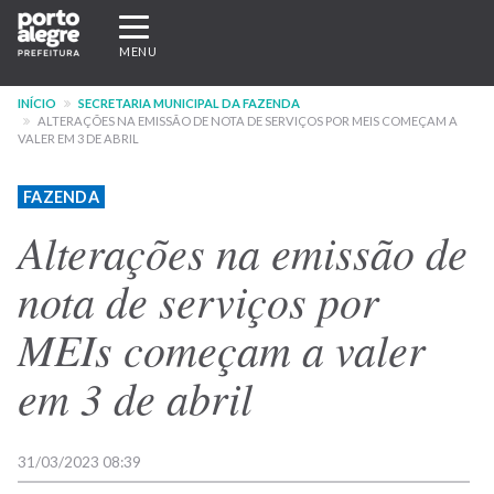
Pular
Expandir/recolher
para
navegação
MENU
o
conteúdo
INÍCIO
SECRETARIA MUNICIPAL DA FAZENDA
principal
ALTERAÇÕES NA EMISSÃO DE NOTA DE SERVIÇOS POR MEIS COMEÇAM A
VALER EM 3 DE ABRIL
FAZENDA
Alterações na emissão de
nota de serviços por
MEIs começam a valer
em 3 de abril
31/03/2023 08:39