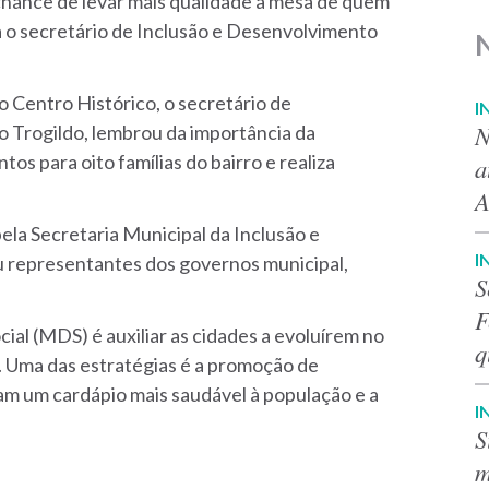
chance de levar mais qualidade à mesa de quem
 o secretário de Inclusão e Desenvolvimento
o Centro Histórico, o secretário de
I
N
 Trogildo, lembrou da importância da
os para oito famílias do bairro e realiza
a
A
ela Secretaria Municipal da Inclusão e
I
representantes dos governos municipal,
S
F
al (MDS) é auxiliar as cidades a evoluírem no
q
. Uma das estratégias é a promoção de
m um cardápio mais saudável à população e a
I
S
m