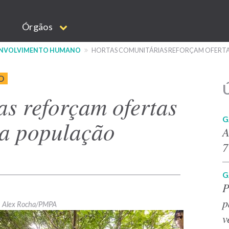
Órgãos
ESENVOLVIMENTO HUMANO
HORTAS COMUNITÁRIAS REFORÇAM OFERTA
O
Ú
as reforçam ofertas
G
 a população
A
7
G
P
p
Alex Rocha/PMPA
v