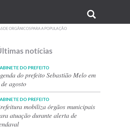
Buscar
no
S DE ORGÂNICOS PARA A POPULAÇÃO
site
ltimas notícias
ABINETE DO PREFEITO
genda do prefeito Sebastião Melo em
 de agosto
ABINETE DO PREFEITO
refeitura mobiliza órgãos municipais
ara atuação durante alerta de
endaval