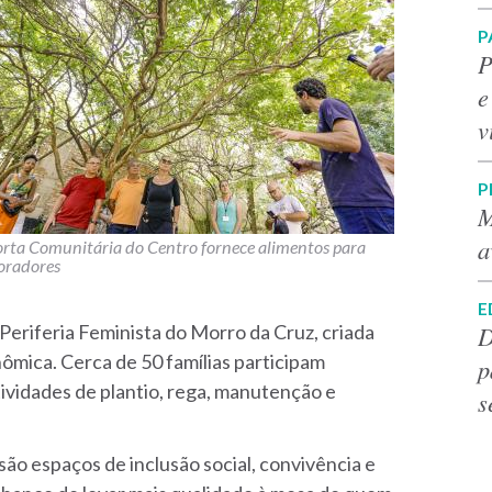
P
P
e
v
P
M
a
rta Comunitária do Centro fornece alimentos para
oradores
E
D
Periferia Feminista do Morro da Cruz, criada
nômica. Cerca de 50 famílias participam
p
ividades de plantio, rega, manutenção e
s
são espaços de inclusão social, convivência e