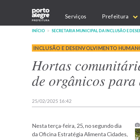
Pular
Main
para
Serviços
Prefeitura
o
navigation
conteúdo
INÍCIO
SECRETARIA MUNICIPAL DA INCLUSÃO E D
principal
INCLUSÃO E DESENVOLVIMENTO HUMAN
Hortas comunitári
de orgânicos para
25/02/2025 16:42
Nesta terça-feira, 25, no segundo dia
da Oficina Estratégia Alimenta Cidades,