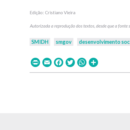
Cristiano Vieira
SMIDH
smgov
desenvolvimento soc
Print
Email
Facebook
Twitter
WhatsAp
Share