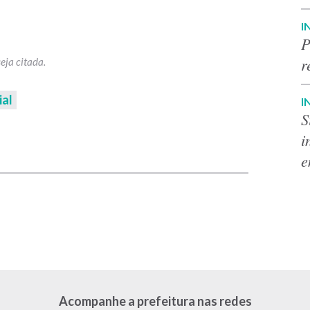
I
P
r
ial
I
S
i
p
e
Acompanhe a prefeitura nas redes