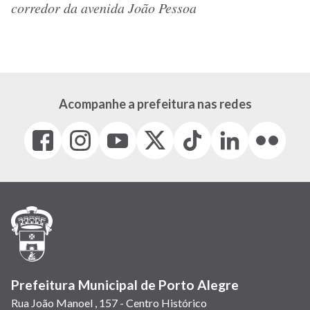
corredor da avenida João Pessoa
Acompanhe a prefeitura nas redes
Facebook
Instagram
Youtube
X
Tiktok
LinkedIn
Flickr
(link
(link
(link
(Antigo
(link
(link
(link
abre
abre
abre
Twitter)
abre
abre
abre
em
em
em
(link
em
em
em
nova
nova
nova
abre
nova
nova
nova
janela)
janela)
janela)
em
janela)
janela)
janela)
nova
janela)
Prefeitura Municipal de Porto Alegre
Rua João Manoel , 157 - Centro Histórico