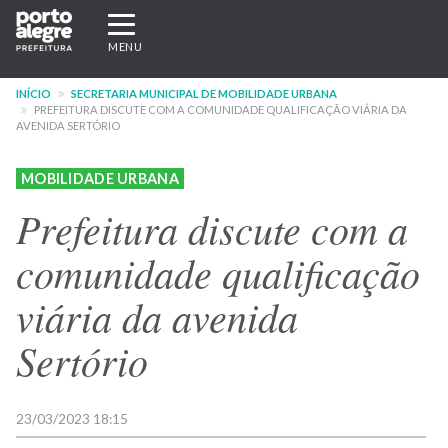
Pular
Expandir/recolher
para
navegação
MENU
o
conteúdo
INÍCIO
SECRETARIA MUNICIPAL DE MOBILIDADE URBANA
principal
PREFEITURA DISCUTE COM A COMUNIDADE QUALIFICAÇÃO VIÁRIA DA
AVENIDA SERTÓRIO
MOBILIDADE URBANA
Prefeitura discute com a
comunidade qualificação
viária da avenida
Sertório
23/03/2023 18:15