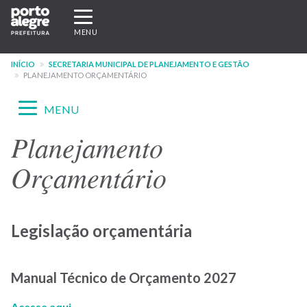
Pular
Expandir/recolher
para
navegação
MENU
o
conteúdo
INÍCIO
SECRETARIA MUNICIPAL DE PLANEJAMENTO E GESTÃO
principal
PLANEJAMENTO ORÇAMENTÁRIO
Expandir/recolher
MENU
navegação
Planejamento
Menu
-
Orçamentário
site
SMPG
Legislação orçamentária
Manual Técnico de Orçamento 2027
Acesse aqui