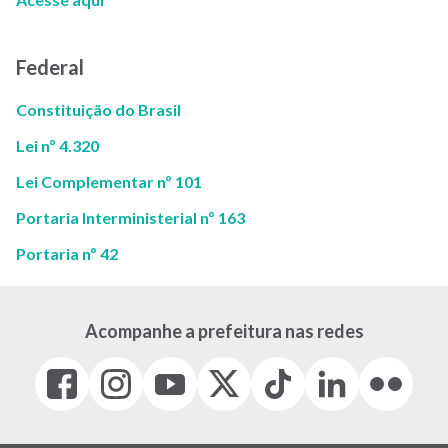
Federal
Constituição do Brasil
Lei nº 4.320
Lei Complementar nº 101
Portaria Interministerial nº 163
Portaria nº 42
Acompanhe a prefeitura nas redes
Facebook
Instagram
Youtube
X
Tiktok
LinkedIn
Flickr
(link
(link
(link
(Antigo
(link
(link
(link
abre
abre
abre
Twitter)
abre
abre
abre
em
em
em
(link
em
em
em