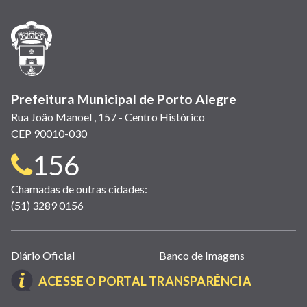
nova
nova
nova
abre
nova
nova
nova
janela)
janela)
janela)
em
janela)
janela)
janela)
nova
janela)
Prefeitura Municipal de Porto Alegre
Rua João Manoel , 157 - Centro Histórico
CEP 90010-030
Telefone
156
para
Chamadas de outras cidades:
(51) 3289 0156
contato:
Links
Diário Oficial
Banco de Imagens
úteis
(LINK
ACESSE O PORTAL TRANSPARÊNCIA
(abrem
ABRE
em