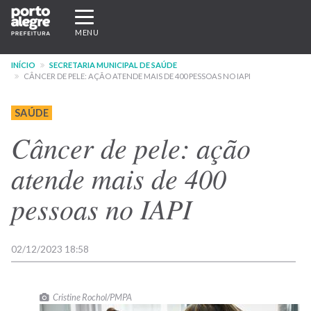
Pular
Expandir/recolher
para
navegação
MENU
o
conteúdo
INÍCIO
SECRETARIA MUNICIPAL DE SAÚDE
principal
CÂNCER DE PELE: AÇÃO ATENDE MAIS DE 400 PESSOAS NO IAPI
SAÚDE
Câncer de pele: ação
atende mais de 400
pessoas no IAPI
02/12/2023 18:58
Cristine Rochol/PMPA