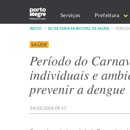
Pular
Main
para
Serviços
Prefeitura
o
navigation
conteúdo
INÍCIO
SECRETARIA MUNICIPAL DE SAÚDE
PERÍODO
principal
SAÚDE
Período do Carnav
individuais e ambi
prevenir a dengue
14/02/2026 09:17