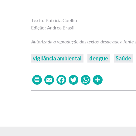
Patrícia Coelho
Andrea Brasil
vigilância ambiental
dengue
Saúde
Print
Email
Facebook
Twitter
WhatsAp
Share