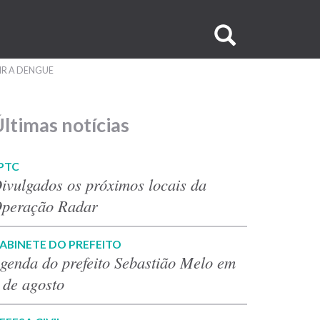
Buscar
no
IR A DENGUE
site
ltimas notícias
PTC
ivulgados os próximos locais da
peração Radar
ABINETE DO PREFEITO
genda do prefeito Sebastião Melo em
 de agosto