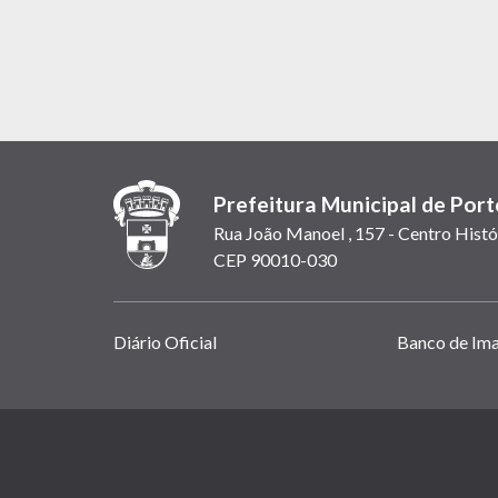
Prefeitura Municipal de Port
Rua João Manoel , 157 - Centro Histó
CEP 90010-030
Links
Diário Oficial
Banco de Im
úteis
(abrem
em
(link
nova
abre
janela)
em