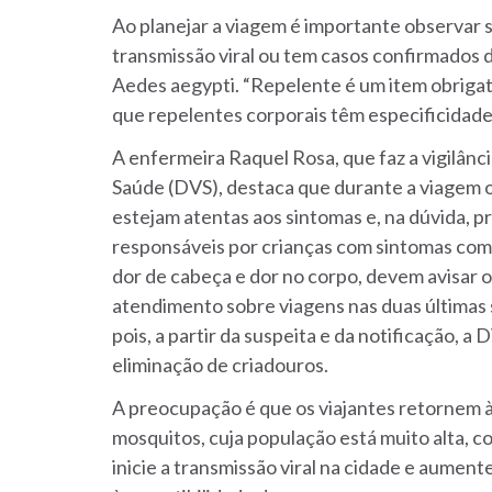
Ao planejar a viagem é importante observar se
transmissão viral ou tem casos confirmados 
Aedes aegypti. “Repelente é um item obrigató
que repelentes corporais têm especificidade 
A enfermeira Raquel Rosa, que faz a vigilânc
Saúde (DVS), destaca que durante a viagem 
estejam atentas aos sintomas e, na dúvida, 
responsáveis por crianças com sintomas como
dor de cabeça e dor no corpo, devem avisar 
atendimento sobre viagens nas duas últimas
pois, a partir da suspeita e da notificação, 
eliminação de criadouros.
A preocupação é que os viajantes retornem à
mosquitos, cuja população está muito alta, c
inicie a transmissão viral na cidade e aume