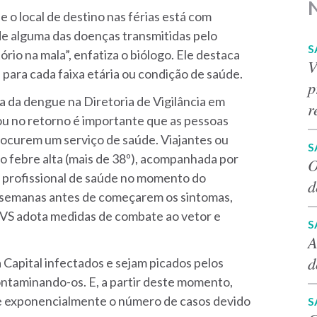
 o local de destino nas férias está com
de alguma das doenças transmitidas pelo
S
rio na mala”, enfatiza o biólogo. Ele destaca
V
para cada faixa etária ou condição de saúde.
p
ia da dengue na Diretoria de Vigilância em
r
ou no retorno é importante que as pessoas
procurem um serviço de saúde. Viajantes ou
S
 febre alta (mais de 38º), acompanhada por
O
o profissional de saúde no momento do
d
 semanas antes de começarem os sintomas,
a DVS adota medidas de combate ao vetor e
S
A
d
 Capital infectados e sejam picados pelos
ontaminando-os. E, a partir deste momento,
nte exponencialmente o número de casos devido
S