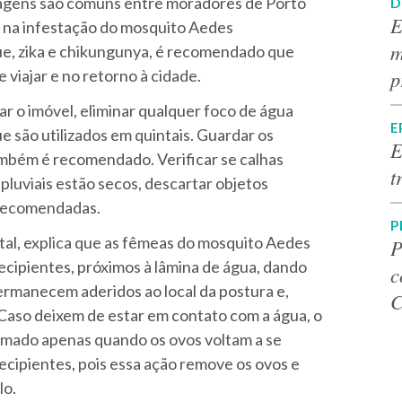
iagens são comuns entre moradores de Porto
D
E
 na infestação do mosquito Aedes
m
e, zika e chikungunya, é recomendado que
p
viajar e no retorno à cidade.
car o imóvel, eliminar qualquer foco de água
E
e são utilizados em quintais. Guardar os
E
ambém é recomendado. Verificar se calhas
t
 pluviais estão secos, descartar objetos
s recomendadas.
P
tal, explica que as fêmeas do mosquito Aedes
P
ecipientes, próximos à lâmina de água, dando
c
 permanecem aderidos ao local da postura e,
C
. Caso deixem de estar em contato com a água, o
omado apenas quando os ovos voltam a se
recipientes, pois essa ação remove os ovos e
lo.