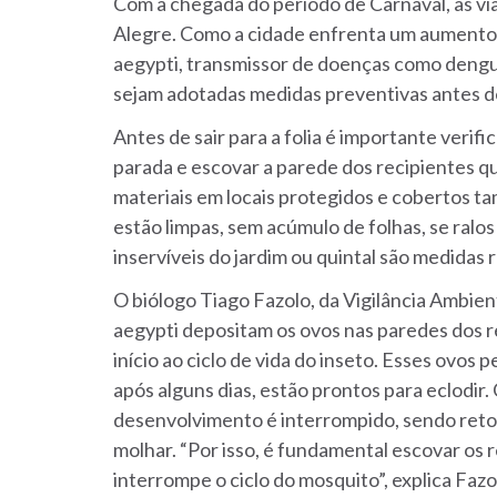
Com a chegada do período de Carnaval, as v
Alegre. Como a cidade enfrenta um aumento
aegypti, transmissor de doenças como dengu
sejam adotadas medidas preventivas antes de 
Antes de sair para a folia é importante verifi
parada e escovar a parede dos recipientes qu
materiais em locais protegidos e cobertos t
estão limpas, sem acúmulo de folhas, se ralos
inservíveis do jardim ou quintal são medida
O biólogo Tiago Fazolo, da Vigilância Ambien
aegypti depositam os ovos nas paredes dos r
início ao ciclo de vida do inseto. Esses ovos
após alguns dias, estão prontos para eclodir
desenvolvimento é interrompido, sendo ret
molhar. “Por isso, é fundamental escovar os 
interrompe o ciclo do mosquito”, explica Fazo