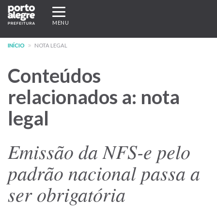
Pular
Expandir/recolher
para
navegação
MENU
o
conteúdo
INÍCIO
NOTA LEGAL
principal
Conteúdos
relacionados a: nota
legal
Emissão da NFS-e pelo
padrão nacional passa a
ser obrigatória