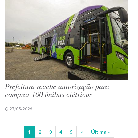
Prefeitura recebe autorização para
comprar 100 ônibus elétricos
27/05/2026
Página
1
Página
2
Página
3
Página
4
Página
5
Próxima
››
Última
Última »
Paginação