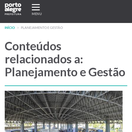
Pular
Expandir/recolher
para
navegação
MENU
o
conteúdo
INÍCIO
PLANEJAMENTO E GESTÃO
principal
Conteúdos
relacionados a:
Planejamento e Gestão