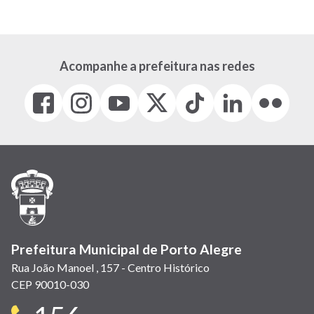
atual
página
página
Acompanhe a prefeitura nas redes
Facebook
Instagram
Youtube
X
Tiktok
LinkedIn
Flickr
(link
(link
(link
(Antigo
(link
(link
(link
abre
abre
abre
Twitter)
abre
abre
abre
em
em
em
(link
em
em
em
nova
nova
nova
abre
nova
nova
nova
janela)
janela)
janela)
em
janela)
janela)
janela)
nova
janela)
Prefeitura Municipal de Porto Alegre
Rua João Manoel , 157 - Centro Histórico
CEP 90010-030