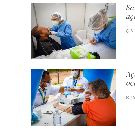
Sa
aç
31
Aç
oc
15