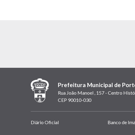
Prefeitura Municipal de Port
Rua João Manoel , 157 - Centro Histó
CEP 90010-030
Links
Diário Oficial
Banco de Im
úteis