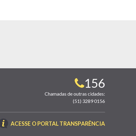
Telefone
156
para
Chamadas de outras cidades:
(51) 3289 0156
contato:
(LINK
ACESSE O PORTAL TRANSPARÊNCIA
ABRE