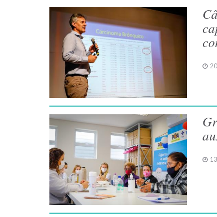
Câ
ca
co
20
Gr
au
13