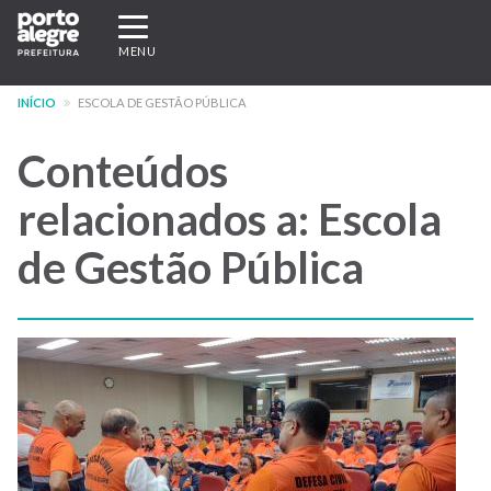
Pular
Expandir/recolher
para
navegação
MENU
o
conteúdo
INÍCIO
ESCOLA DE GESTÃO PÚBLICA
principal
Conteúdos
relacionados a: Escola
de Gestão Pública