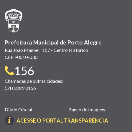
nova
nova
nova
abre
nova
nova
nova
janela)
janela)
janela)
em
janela)
janela)
janela)
nova
janela)
Prefeitura Municipal de Porto Alegre
Rua João Manoel , 157 - Centro Histórico
CEP 90010-030
Telefone
156
para
Chamadas de outras cidades:
(51) 3289 0156
contato:
Links
Diário Oficial
Banco de Imagens
úteis
(LINK
ACESSE O PORTAL TRANSPARÊNCIA
(abrem
ABRE
em