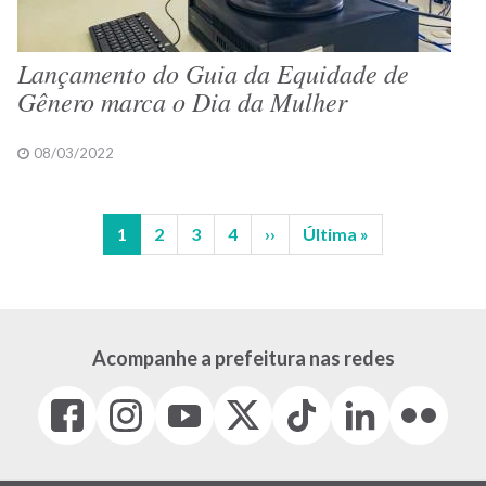
Lançamento do Guia da Equidade de
Gênero marca o Dia da Mulher
08/03/2022
Página
1
Página
2
Página
3
Página
4
Próxima
››
Última
Última »
Paginação
atual
página
página
Acompanhe a prefeitura nas redes
Facebook
Instagram
Youtube
X
Tiktok
LinkedIn
Flickr
(link
(link
(link
(Antigo
(link
(link
(link
abre
abre
abre
Twitter)
abre
abre
abre
em
em
em
(link
em
em
em