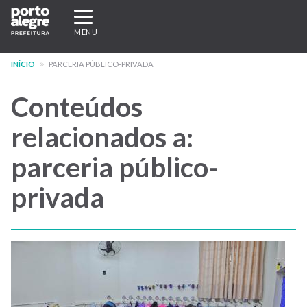
Pular
Expandir/recolher
para
navegação
MENU
o
conteúdo
INÍCIO
PARCERIA PÚBLICO-PRIVADA
principal
Conteúdos
relacionados a:
parceria público-
privada