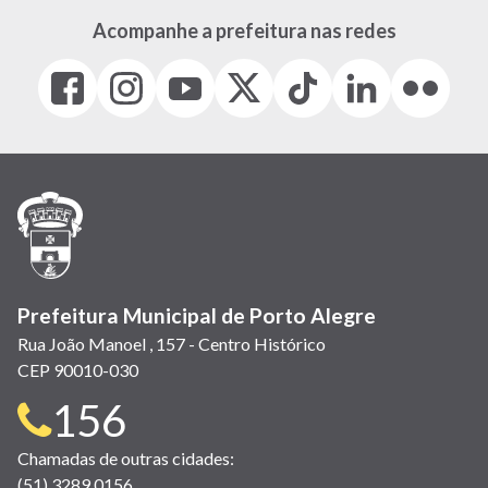
Acompanhe a prefeitura nas redes
Facebook
Instagram
Youtube
X
Tiktok
LinkedIn
Flickr
(link
(link
(link
(Antigo
(link
(link
(link
abre
abre
abre
Twitter)
abre
abre
abre
em
em
em
(link
em
em
em
nova
nova
nova
abre
nova
nova
nova
janela)
janela)
janela)
em
janela)
janela)
janela)
nova
janela)
Prefeitura Municipal de Porto Alegre
Rua João Manoel , 157 - Centro Histórico
CEP 90010-030
Telefone
156
para
Chamadas de outras cidades:
(51) 3289 0156