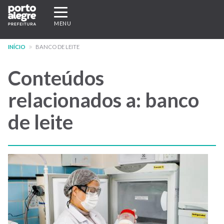
Pular
Expandir/recolher
para
navegação
MENU
o
conteúdo
INÍCIO
BANCO DE LEITE
principal
Conteúdos
relacionados a: banco
de leite