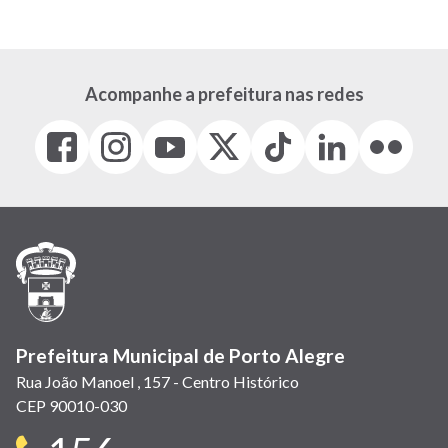
atual
página
página
Acompanhe a prefeitura nas redes
Facebook
Instagram
Youtube
X
Tiktok
LinkedIn
Flickr
(link
(link
(link
(Antigo
(link
(link
(link
abre
abre
abre
Twitter)
abre
abre
abre
em
em
em
(link
em
em
em
nova
nova
nova
abre
nova
nova
nova
janela)
janela)
janela)
em
janela)
janela)
janela)
nova
janela)
Prefeitura Municipal de Porto Alegre
Rua João Manoel , 157 - Centro Histórico
CEP 90010-030