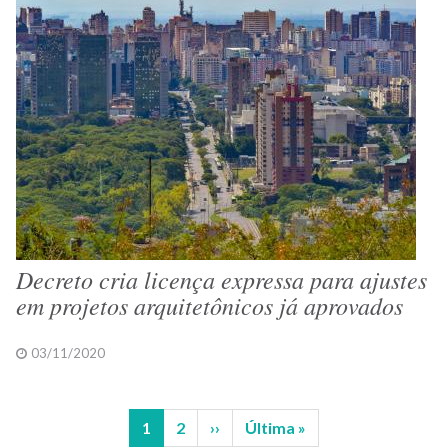
Decreto cria licença expressa para ajustes
em projetos arquitetônicos já aprovados
03/11/2020
Página
1
Página
2
Próxima
››
Última
Última »
Paginação