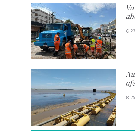
Va
ab
23
Au
af
25