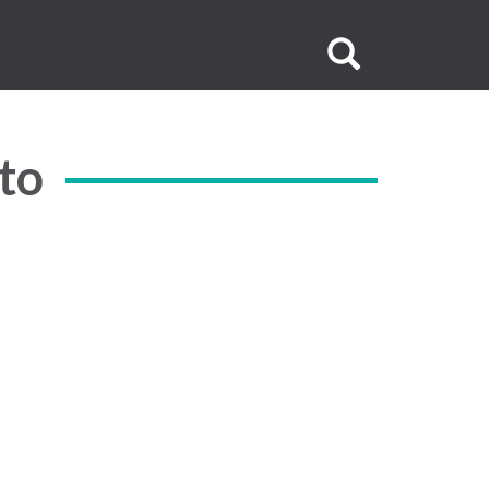
Buscar
no
site
to