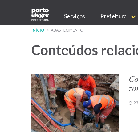
Pular
Main
para
Serviços
Prefeitura
o
navigation
conteúdo
INÍCIO
ABASTECIMENTO
principal
Conteúdos relaci
Co
zo
23