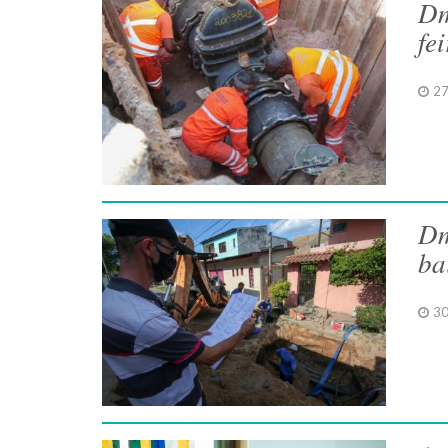
Dm
fe
27
Dm
ba
30