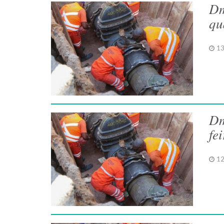
Dm
qu
13
Dm
fe
12