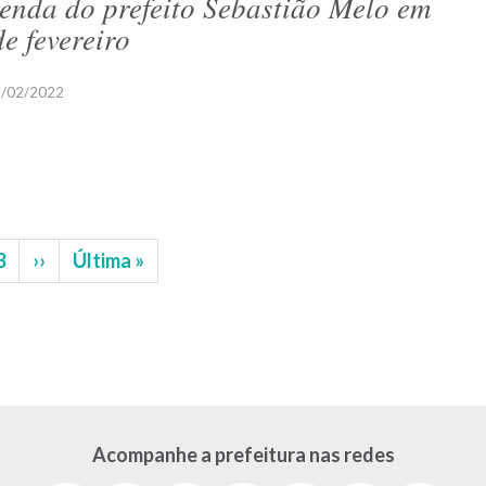
enda do prefeito Sebastião Melo em
de fevereiro
/02/2022
na
Página
3
Próxima
››
Última
Última »
página
página
Acompanhe a prefeitura nas redes