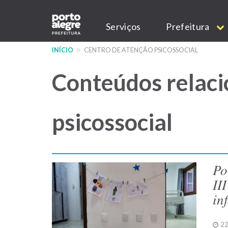
Pular
Main
para
Serviços
Prefeitura
o
navigation
conteúdo
INÍCIO
CENTRO DE ATENÇÃO PSICOSSOCIAL
principal
Conteúdos relaci
psicossocial
Po
II
in
22