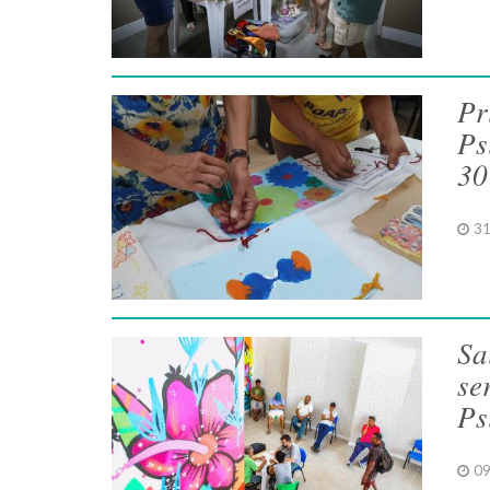
Pr
Ps
30
31
Sa
se
Ps
09