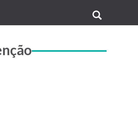
Buscar
no
site
enção