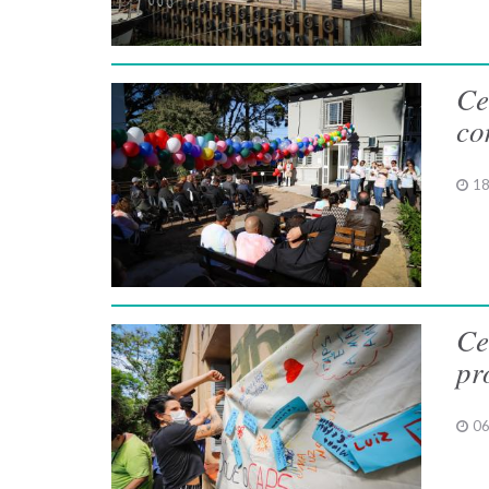
Ce
co
18
Ce
pr
06