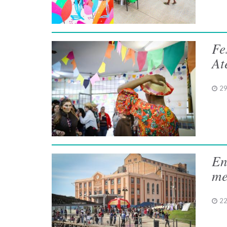
Fe
At
29
En
me
22