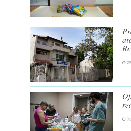
Pr
at
Re
22
Of
re
01