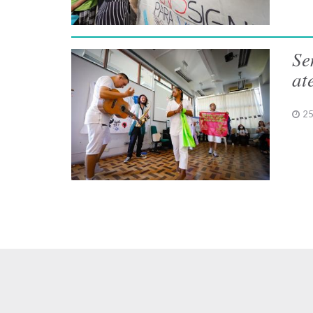
Se
at
25