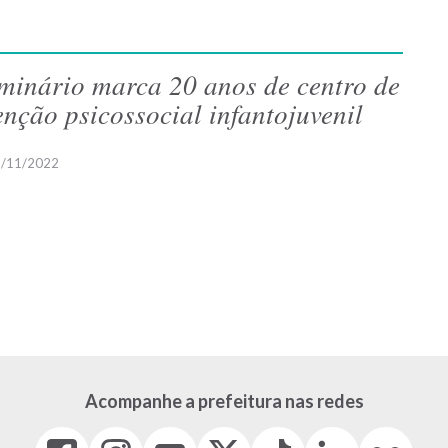
minário marca 20 anos de centro de
enção psicossocial infantojuvenil
/11/2022
Acompanhe a prefeitura nas redes
Facebook
Instagram
Youtube
X
Tiktok
LinkedIn
Flickr