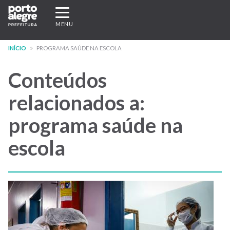
Pular
Expandir/recolher
para
navegação
MENU
o
conteúdo
INÍCIO
PROGRAMA SAÚDE NA ESCOLA
principal
Conteúdos
relacionados a:
programa saúde na
escola