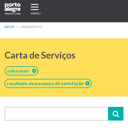
Pular
Expandir/recolher
para
navegação
MENU
o
conteúdo
INÍCIO
URBANISTICO
principal
Carta de Serviços
saiba mais
resultado da pesquisa de satisfação