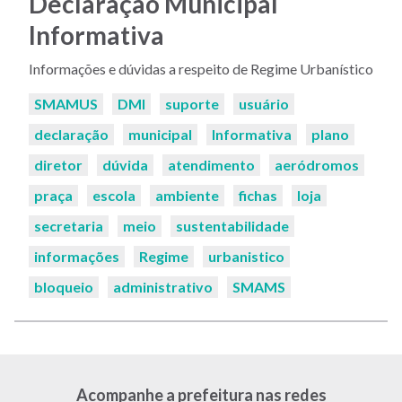
Declaração Municipal
Informativa
Informações e dúvidas a respeito de Regime Urbanístico
Palavras-
SMAMUS
DMI
suporte
usuário
chaves:
declaração
municipal
Informativa
plano
diretor
dúvida
atendimento
aeródromos
praça
escola
ambiente
fichas
loja
secretaria
meio
sustentabilidade
informações
Regime
urbanistico
bloqueio
administrativo
SMAMS
Acompanhe a prefeitura nas redes