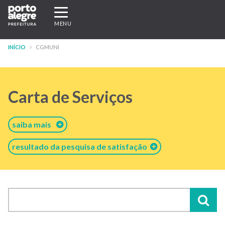
Pular
Expandir/recolher
para
navegação
MENU
o
conteúdo
INÍCIO
CGMUNI
principal
Carta de Serviços
saiba mais
resultado da pesquisa de satisfação