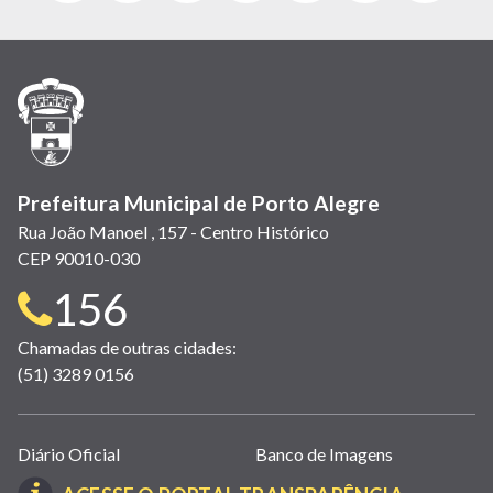
abre
abre
abre
Twitter)
abre
abre
abre
em
em
em
(link
em
em
em
nova
nova
nova
abre
nova
nova
nova
janela)
janela)
janela)
em
janela)
janela)
janela)
nova
janela)
Prefeitura Municipal de Porto Alegre
Rua João Manoel , 157 - Centro Histórico
CEP 90010-030
Telefone
156
para
Chamadas de outras cidades:
(51) 3289 0156
contato:
Links
Diário Oficial
Banco de Imagens
úteis