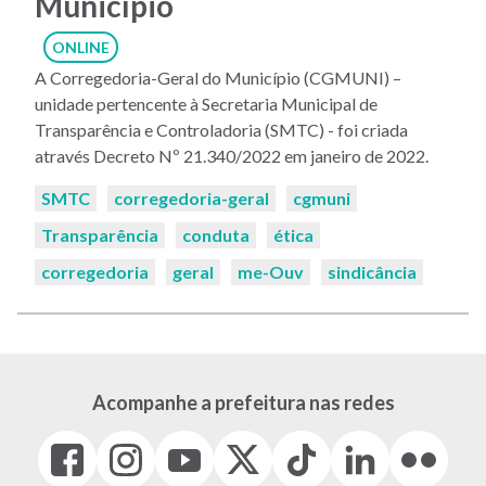
Município
ONLINE
A Corregedoria-Geral do Município (CGMUNI) –
unidade pertencente à Secretaria Municipal de
Transparência e Controladoria (SMTC) - foi criada
através Decreto Nº 21.340/2022 em janeiro de 2022.
Palavras-
SMTC
corregedoria-geral
cgmuni
chaves:
Transparência
conduta
ética
corregedoria
geral
me-Ouv
sindicância
Acompanhe a prefeitura nas redes
Facebook
Instagram
Youtube
X
Tiktok
LinkedIn
Flickr
(link
(link
(link
(Antigo
(link
(link
(link