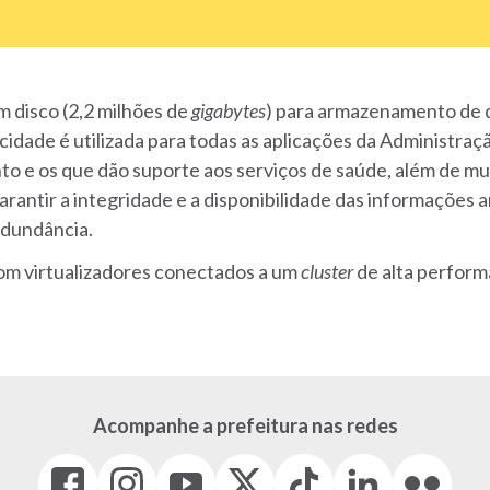
 disco (2,2 milhões de
gigabytes
) para armazenamento de 
acidade é utilizada para todas as aplicações da Administra
 e os que dão suporte aos serviços de saúde, além de mui
garantir a integridade e a disponibilidade das informações 
edundância.
com virtualizadores conectados a um
cluster
de alta perform
Acompanhe a prefeitura nas redes
Facebook
Instagram
Youtube
X
Tiktok
LinkedIn
Flickr