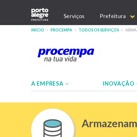
Pular
Main
para
Serviços
Prefeitura
o
navigation
conteúdo
INÍCIO
PROCEMPA
TODOS OS SERVIÇOS
ARMA
principal
A EMPRESA
INOVAÇÃO
Menu
-
Site
Armazename
PROCEMPA