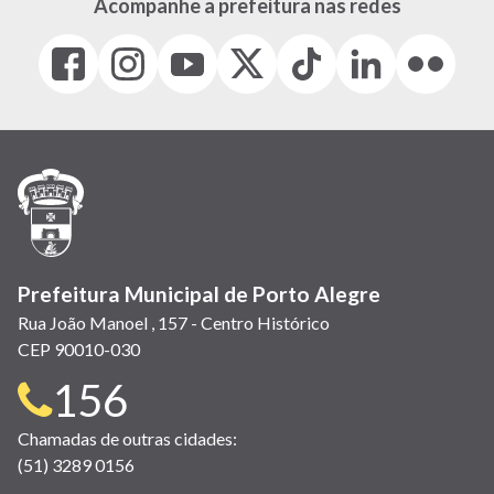
Acompanhe a prefeitura nas redes
Facebook
Instagram
Youtube
X
Tiktok
LinkedIn
Flickr
(link
(link
(link
(Antigo
(link
(link
(link
abre
abre
abre
Twitter)
abre
abre
abre
em
em
em
(link
em
em
em
nova
nova
nova
abre
nova
nova
nova
janela)
janela)
janela)
em
janela)
janela)
janela)
nova
janela)
Prefeitura Municipal de Porto Alegre
Rua João Manoel , 157 - Centro Histórico
CEP 90010-030
Telefone
156
para
Chamadas de outras cidades:
(51) 3289 0156
contato: