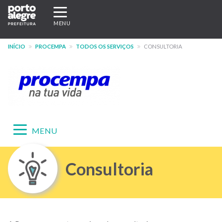
Pular
Expandir/recolher
para
navegação
MENU
o
conteúdo
INÍCIO
PROCEMPA
TODOS OS SERVIÇOS
CONSULTORIA
principal
Expandir/recolher
MENU
navegação
Menu
Consultoria
-
Site
PROCEMPA