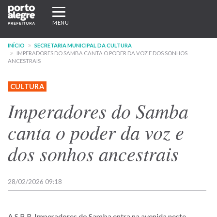
Pular
Expandir/recolher
para
navegação
MENU
o
conteúdo
INÍCIO
SECRETARIA MUNICIPAL DA CULTURA
principal
IMPERADORES DO SAMBA CANTA O PODER DA VOZ E DOS SONHOS
ANCESTRAIS
CULTURA
Imperadores do Samba
canta o poder da voz e
dos sonhos ancestrais
28/02/2026 09:18
A S.B.R. Imperadores do Samba entra na avenida neste