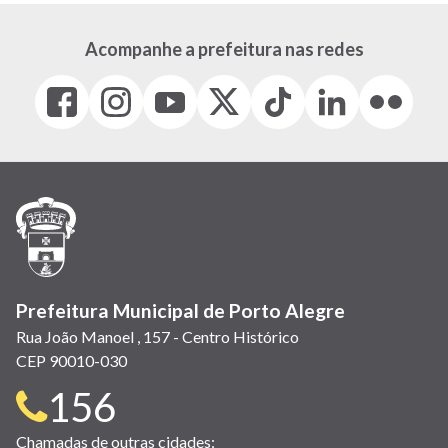
Acompanhe a prefeitura nas redes
Facebook
Instagram
Youtube
X
Tiktok
LinkedIn
Flickr
(link
(link
(link
(Antigo
(link
(link
(link
abre
abre
abre
Twitter)
abre
abre
abre
em
em
em
(link
em
em
em
nova
nova
nova
abre
nova
nova
nova
janela)
janela)
janela)
em
janela)
janela)
janela)
nova
janela)
Prefeitura Municipal de Porto Alegre
Rua João Manoel , 157 - Centro Histórico
CEP 90010-030
Telefone
156
para
Chamadas de outras cidades: