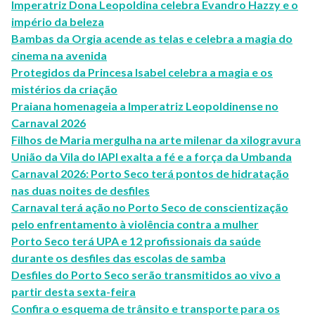
Imperatriz Dona Leopoldina celebra Evandro Hazzy e o
império da beleza
Bambas da Orgia acende as telas e celebra a magia do
cinema na avenida
Protegidos da Princesa Isabel celebra a magia e os
mistérios da criação
Praiana homenageia a Imperatriz Leopoldinense no
Carnaval 2026
Filhos de Maria mergulha na arte milenar da xilogravura
União da Vila do IAPI exalta a fé e a força da Umbanda
Carnaval 2026: Porto Seco terá pontos de hidratação
nas duas noites de desfiles
Carnaval terá ação no Porto Seco de conscientização
pelo enfrentamento à violência contra a mulher
Porto Seco terá UPA e 12 profissionais da saúde
durante os desfiles das escolas de samba
Desfiles do Porto Seco serão transmitidos ao vivo a
partir desta sexta-feira
Confira o esquema de trânsito e transporte para os