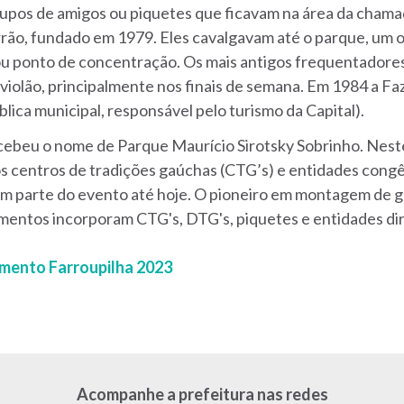
pos de amigos ou piquetes que ficavam na área da chama
rrão, fundado em 1979. Eles cavalgavam até o parque, um ou
u ponto de concentração. Os mais antigos frequentadores
iolão, principalmente nos finais de semana. Em 1984 a F
lica municipal, responsável pelo turismo da Capital).
beu o nome de Parque Maurício Sirotsky Sobrinho. Neste 
s centros de tradições gaúchas (CTG’s) e entidades cong
zem parte do evento até hoje. O pioneiro em montagem de 
ntos incorporam CTG's, DTG's, piquetes e entidades dir
mento Farroupilha 2023
Acompanhe a prefeitura nas redes