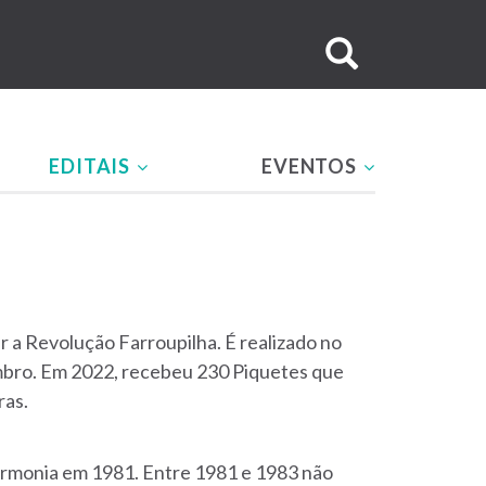
Buscar
no
site
EDITAIS
EVENTOS
r a Revolução Farroupilha. É realizado no
mbro. Em 2022, recebeu 230 Piquetes que
ras.
rmonia em 1981. Entre 1981 e 1983 não