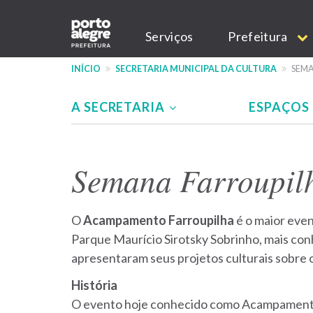
Pular
Main
para
Serviços
Prefeitura
o
navigation
conteúdo
INÍCIO
SECRETARIA MUNICIPAL DA CULTURA
SEMA
principal
A SECRETARIA
ESPAÇOS
Menu
-
Semana Farroupil
site
SMC
O
Acampamento Farroupilha
é o maior even
Parque Maurício Sirotsky Sobrinho, mais co
apresentaram seus projetos culturais sobre 
História
O evento hoje conhecido como Acampamento 