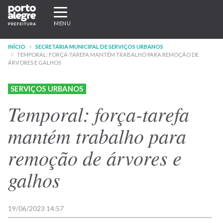
Pular
Expandir/recolher
para
navegação
MENU
o
conteúdo
INÍCIO
SECRETARIA MUNICIPAL DE SERVIÇOS URBANOS
principal
TEMPORAL: FORÇA-TAREFA MANTÉM TRABALHO PARA REMOÇÃO DE
ÁRVORES E GALHOS
SERVIÇOS URBANOS
Temporal: força-tarefa
mantém trabalho para
remoção de árvores e
galhos
19/06/2023 14:57