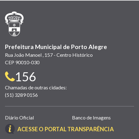
nova
nova
nova
abre
nova
nova
nova
janela)
janela)
janela)
em
janela)
janela)
janela)
nova
janela)
Prefeitura Municipal de Porto Alegre
Rua João Manoel , 157 - Centro Histórico
CEP 90010-030
Telefone
156
para
Chamadas de outras cidades:
(51) 3289 0156
contato:
Links
Diário Oficial
Banco de Imagens
úteis
(LINK
ACESSE O PORTAL TRANSPARÊNCIA
(abrem
ABRE