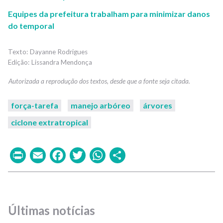
Equipes da prefeitura trabalham para minimizar danos
do temporal
Dayanne Rodrigues
Lissandra Mendonça
força-tarefa
manejo arbóreo
árvores
ciclone extratropical
Print
Email
Facebook
Twitter
WhatsApp
Share
Últimas notícias