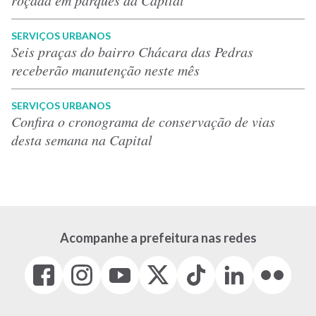
roçada em parques da Capital
SERVIÇOS URBANOS
Seis praças do bairro Chácara das Pedras
receberão manutenção neste mês
SERVIÇOS URBANOS
Confira o cronograma de conservação de vias
desta semana na Capital
Acompanhe a prefeitura nas redes
Facebook
Instagram
Youtube
X
Tiktok
LinkedIn
Flickr
(link
(link
(link
(Antigo
(link
(link
(link
abre
abre
abre
Twitter)
abre
abre
abre
em
em
em
(link
em
em
em