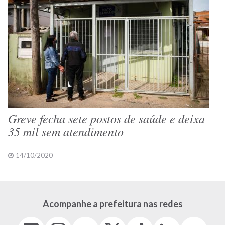
Greve fecha sete postos de saúde e deixa
35 mil sem atendimento
14/10/2020
Acompanhe a prefeitura nas redes
Facebook
Instagram
Youtube
X
Tiktok
LinkedIn
Flickr