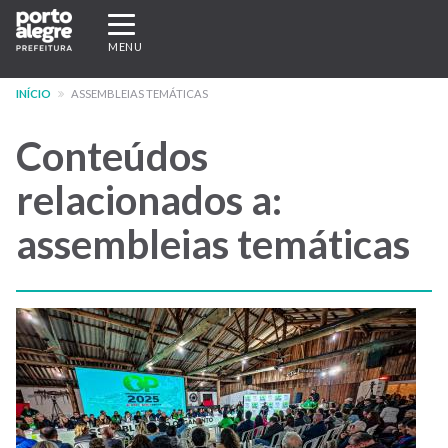
Pular
Expandir/recolher
para
navegação
MENU
o
conteúdo
INÍCIO
ASSEMBLEIAS TEMÁTICAS
principal
Conteúdos
relacionados a:
assembleias temáticas