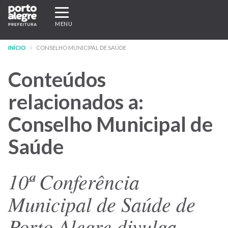
Pular
Expandir/recolher
para
navegação
MENU
o
conteúdo
INÍCIO
CONSELHO MUNICIPAL DE SAÚDE
principal
Conteúdos
relacionados a:
Conselho Municipal de
Saúde
10ª Conferência
Municipal de Saúde de
Porto Alegre divulga