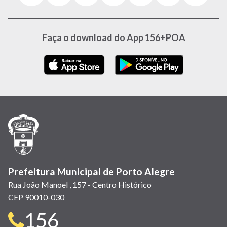
abre
abre
abre
Twitter)
abre
abre
abre
em
em
em
(link
em
em
em
nova
nova
nova
abre
nova
nova
nova
Faça o download do App 156+POA
janela)
janela)
janela)
em
janela)
janela)
janela)
nova
janela)
Prefeitura Municipal de Porto Alegre
Rua João Manoel , 157 - Centro Histórico
CEP 90010-030
Telefone
156