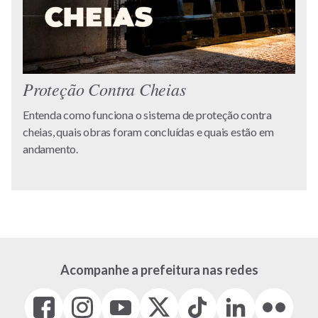
Proteção Contra Cheias
Entenda como funciona o sistema de proteção contra
cheias, quais obras foram concluídas e quais estão em
andamento.
Acompanhe a prefeitura nas redes
Facebook
Instagram
Youtube
X
Tiktok
LinkedIn
Flickr
(link
(link
(link
(Antigo
(link
(link
(link