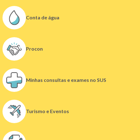
n
o
Conta de água
v
a
j
a
Procon
n
e
l
a
)
Minhas consultas e exames no SUS
(
Turismo e Eventos
l
i
n