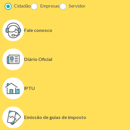
Cidadão
Empresas
Servidor
Fale conosco
(
Diário Oficial
l
i
n
k
IPTU
a
b
r
e
Emissão de guias de imposto
e
m