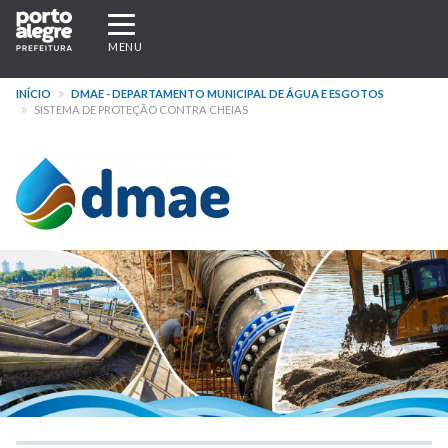
Pular
Expandir/recolher
para
navegação
MENU
o
conteúdo
INÍCIO
DMAE - DEPARTAMENTO MUNICIPAL DE ÁGUA E ESGOTOS
principal
SISTEMA DE PROTEÇÃO CONTRA CHEIAS