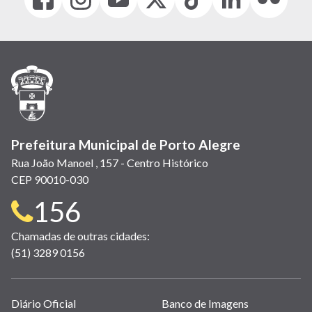
(link
(link
(link
(Antigo
(link
(link
(link
abre
abre
abre
Twitter)
abre
abre
abre
em
em
em
(link
em
em
em
nova
nova
nova
abre
nova
nova
nova
janela)
janela)
janela)
em
janela)
janela)
janela)
nova
janela)
Prefeitura Municipal de Porto Alegre
Rua João Manoel , 157 - Centro Histórico
CEP 90010-030
Telefone
156
para
Chamadas de outras cidades:
(51) 3289 0156
contato:
Links
Diário Oficial
Banco de Imagens