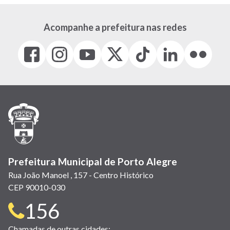
Acompanhe a prefeitura nas redes
Facebook
Instagram
Youtube
X
Tiktok
LinkedIn
Flickr
(link
(link
(link
(Antigo
(link
(link
(link
abre
abre
abre
Twitter)
abre
abre
abre
em
em
em
(link
em
em
em
nova
nova
nova
abre
nova
nova
nova
janela)
janela)
janela)
em
janela)
janela)
janela)
nova
janela)
Prefeitura Municipal de Porto Alegre
Rua João Manoel , 157 - Centro Histórico
CEP 90010-030
Telefone
156
Chamadas de outras cidades: