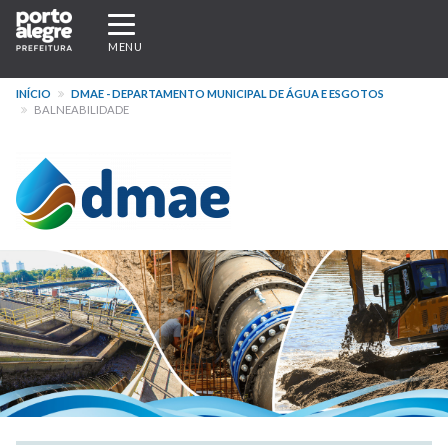
Pular
Expandir/recolher
para
navegação
MENU
o
conteúdo
INÍCIO
DMAE - DEPARTAMENTO MUNICIPAL DE ÁGUA E ESGOTOS
principal
BALNEABILIDADE