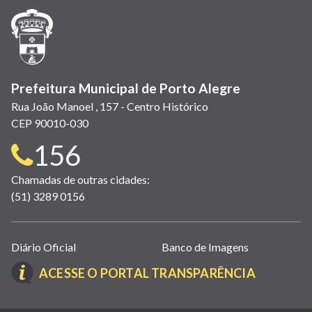
janela)
janela)
janela)
em
janela)
janela)
janela)
nova
janela)
Prefeitura Municipal de Porto Alegre
Rua João Manoel , 157 - Centro Histórico
CEP 90010-030
Telefone
156
para
Chamadas de outras cidades:
(51) 3289 0156
contato:
Links
Diário Oficial
Banco de Imagens
úteis
(LINK
ACESSE O PORTAL TRANSPARÊNCIA
(abrem
ABRE
em
EM