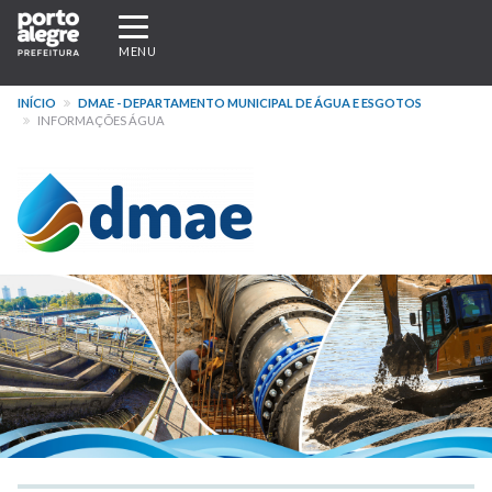
Pular
Expandir/recolher
para
navegação
MENU
o
conteúdo
INÍCIO
DMAE - DEPARTAMENTO MUNICIPAL DE ÁGUA E ESGOTOS
principal
INFORMAÇÕES ÁGUA