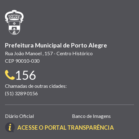
nova
nova
nova
abre
nova
nova
nova
janela)
janela)
janela)
em
janela)
janela)
janela)
nova
janela)
Prefeitura Municipal de Porto Alegre
Rua João Manoel , 157 - Centro Histórico
CEP 90010-030
Telefone
156
para
Chamadas de outras cidades:
(51) 3289 0156
contato:
Links
Diário Oficial
Banco de Imagens
úteis
(LINK
ACESSE O PORTAL TRANSPARÊNCIA
(abrem
ABRE
em