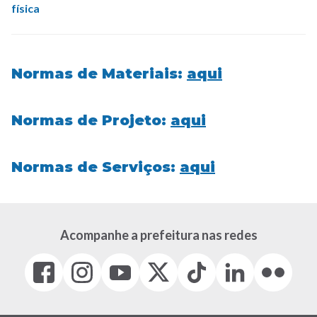
física
Normas de Materiais:
aqui
Normas de Projeto:
aqui
Normas de Serviços:
aqui
Acompanhe a prefeitura nas redes
Facebook
Instagram
Youtube
X
Tiktok
LinkedIn
Flickr
(link
(link
(link
(Antigo
(link
(link
(link
abre
abre
abre
Twitter)
abre
abre
abre
em
em
em
(link
em
em
em