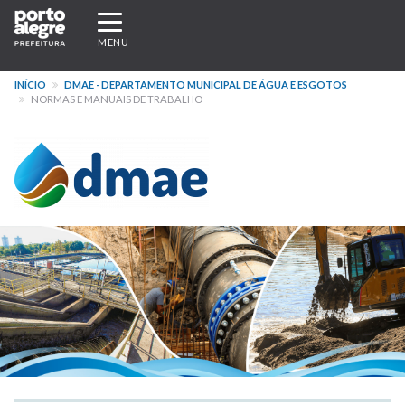
Pular
Expandir/recolher
para
navegação
MENU
o
conteúdo
INÍCIO
DMAE - DEPARTAMENTO MUNICIPAL DE ÁGUA E ESGOTOS
principal
NORMAS E MANUAIS DE TRABALHO