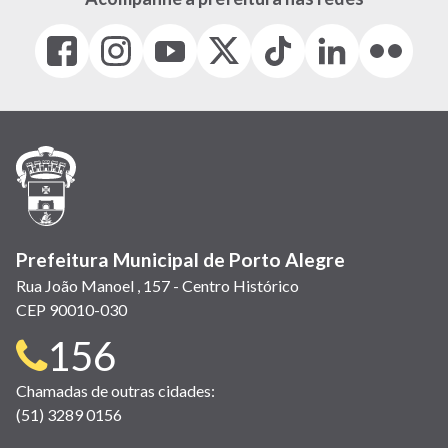
Facebook
Instagram
Youtube
X
Tiktok
LinkedIn
Flickr
(link
(link
(link
(Antigo
(link
(link
(link
abre
abre
abre
Twitter)
abre
abre
abre
em
em
em
(link
em
em
em
nova
nova
nova
abre
nova
nova
nova
janela)
janela)
janela)
em
janela)
janela)
janela)
nova
janela)
Prefeitura Municipal de Porto Alegre
Rua João Manoel , 157 - Centro Histórico
CEP 90010-030
Telefone
156
para
Chamadas de outras cidades:
(51) 3289 0156
contato: