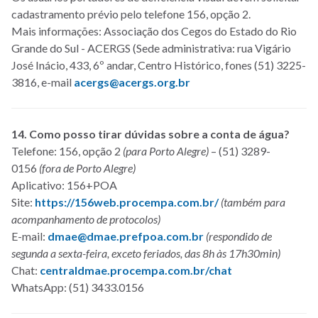
cadastramento prévio pelo telefone 156, opção 2.
Mais informações: Associação dos Cegos do Estado do Rio
Grande do Sul - ACERGS (Sede administrativa: rua Vigário
José Inácio, 433, 6º andar, Centro Histórico, fones (51) 3225-
3816, e-mail
acergs@acergs.org.br
14. Como posso tirar dúvidas sobre a conta de água?
Telefone: 156, opção 2
(para Porto Alegre)
– (51) 3289-
0156
(fora de Porto Alegre)
Aplicativo: 156+POA
Site:
https://156web.procempa.com.br/
(também para
acompanhamento de protocolos)
E-mail:
dmae@dmae.prefpoa.com.br
(respondido de
segunda a sexta-feira, exceto feriados, das 8h às 17h30min)
Chat:
centraldmae.procempa.com.br/chat
WhatsApp: (51) 3433.0156