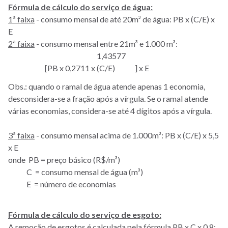
Fórmula de cálculo do serviço de água:
1ª faixa
- consumo mensal de até 20m³ de água: PB x (C/E) x
E
2ª faixa
- consumo mensal entre 21m³ e 1.000 m³:
1,43577
[PB x 0,2711 x (C/E) ] x E
Obs.: quando o ramal de água atende apenas 1 economia,
desconsidera-se a fração após a vírgula. Se o ramal atende
várias economias, considera-se até 4 dígitos após a vírgula.
3ª faixa
- consumo mensal acima de 1.000m³: PB x (C/E) x 5,5
x E
onde PB = preço básico (R$/m³)
C = consumo mensal de água (m³)
E = número de economias
Fórmula de cálculo do serviço de esgoto:
A remoção de esgotos é calculada pela fórmula PB x C x 0,8: