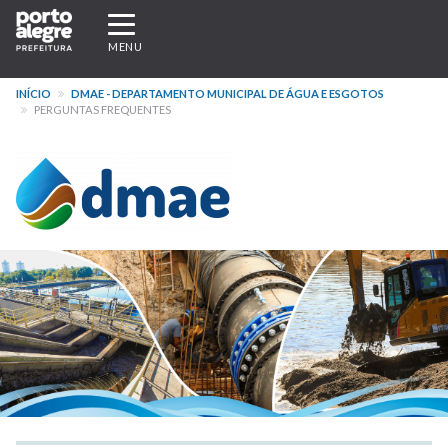
Pular
Expandir/recolher
para
navegação
MENU
o
conteúdo
INÍCIO
DMAE - DEPARTAMENTO MUNICIPAL DE ÁGUA E ESGOTOS
principal
PERGUNTAS FREQUENTES