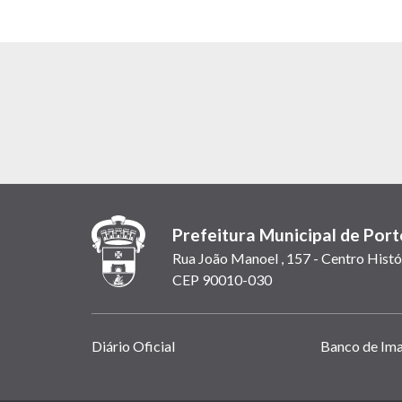
Prefeitura Municipal de Port
Rua João Manoel , 157 - Centro Histó
CEP 90010-030
Links
Diário Oficial
Banco de Im
úteis
(abrem