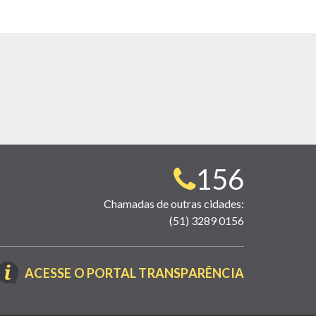
Telefone
156
para
Chamadas de outras cidades:
(51) 3289 0156
contato:
(LINK
ACESSE O PORTAL TRANSPARÊNCIA
ABRE
EM