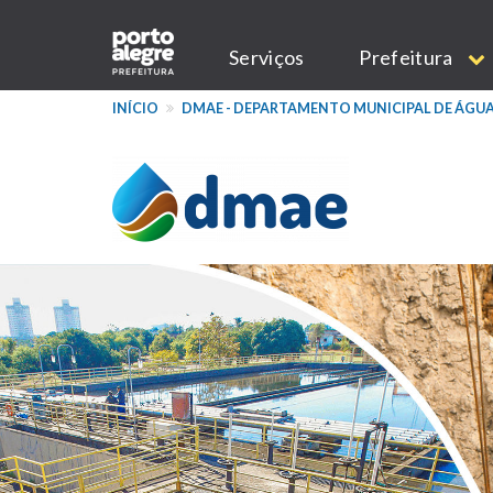
Pular
Main
para
Serviços
Prefeitura
o
navigation
conteúdo
INÍCIO
DMAE - DEPARTAMENTO MUNICIPAL DE ÁGUA
principal