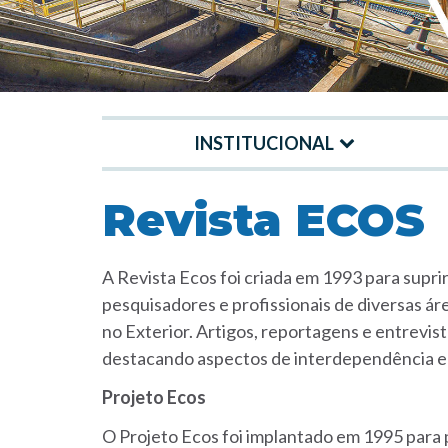
INSTITUCIONAL
Menu
-
Revista ECOS
Site
DMAE
A Revista Ecos foi criada em 1993 para supri
pesquisadores e profissionais de diversas ár
no Exterior. Artigos, reportagens e entrevi
destacando aspectos de interdependência em
Projeto Ecos
O Projeto Ecos foi implantado em 1995 para 