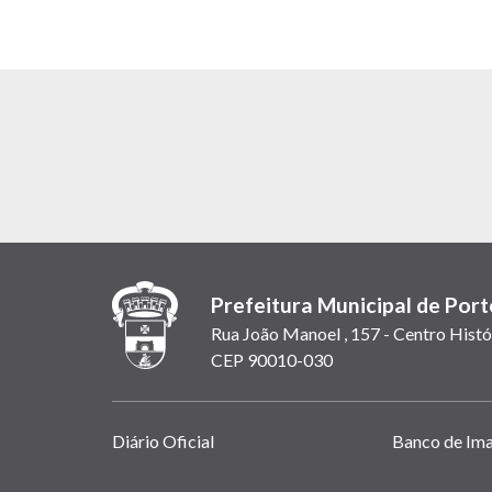
Prefeitura Municipal de Port
Rua João Manoel , 157 - Centro Histó
CEP 90010-030
Links
Diário Oficial
Banco de Im
úteis