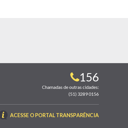
Telefone
156
para
Chamadas de outras cidades:
(51) 3289 0156
contato:
(LINK
ACESSE O PORTAL TRANSPARÊNCIA
ABRE