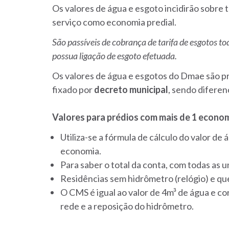
Os valores de água e esgoto incidirão sobre t
serviço como economia predial.
São passíveis de cobrança de tarifa de esgotos t
possua ligação de esgoto efetuada.
Os valores de água e esgotos do Dmae são p
fixado por
decreto municipal
, sendo diferen
Valores para prédios com mais de 1 econom
Utiliza-se a fórmula de cálculo do valor de
economia.
Para saber o total da conta, com todas as 
Residências sem hidrômetro (relógio) e qu
O CMS é igual ao valor de 4m³ de água e c
rede e a reposição do hidrômetro.