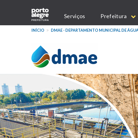
Pular
Main
para
Serviços
Prefeitura
o
navigation
conteúdo
INÍCIO
DMAE - DEPARTAMENTO MUNICIPAL DE ÁGUA
principal