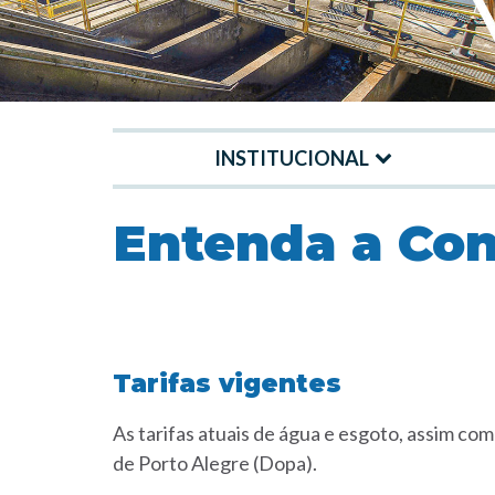
INSTITUCIONAL
Menu
-
Entenda a Con
Site
DMAE
Tarifas vigentes
As tarifas atuais de água e esgoto, assim co
de Porto Alegre (Dopa).