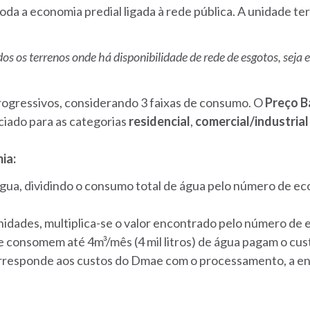
oda a economia predial ligada à rede pública.
A unidade ter
odos os terrenos onde há disponibilidade de rede de esgotos, sej
rogressivos, considerando 3 faixas de consumo. O
Preço B
ciado para as categorias
residencial
,
comercial/industrial
ia:
 água, dividindo o consumo total de água pelo número de eco
unidades, multiplica-se o valor encontrado pelo número de
e consomem até 4m³/mês (4 mil litros) de água pagam o cu
orresponde aos custos do Dmae com o processamento, a ent