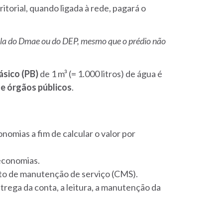
ritorial, quando ligada à rede, pagará o
a ela do Dmae ou do DEP, mesmo que o prédio não
ásico
(PB)
de 1 m³ (= 1.000 litros) de água é
 e órgãos públicos
.
nomias a fim de calcular o valor por
 economias.
sto de manutenção de serviço (CMS).
rega da conta, a leitura, a manutenção da