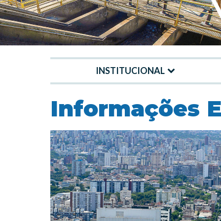
INSTITUCIONAL
Menu
-
Informações E
Site
DMAE