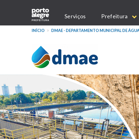
Pular
Main
para
Serviços
Prefeitura
o
navigation
conteúdo
INÍCIO
DMAE - DEPARTAMENTO MUNICIPAL DE ÁGUA
principal