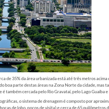
rca de 35% da área urbanizada está até três metros acima d
do boa parte destas áreas na Zona Norte da cidade, mas 
de é também
cercada pelo Rio Gravataí, pelo Lago Guaíba e
eográficas, o sistema de drenagem é composto por aproxim
(bocas de lobo, poços de visita)
e cerca de 65 quilômetros 