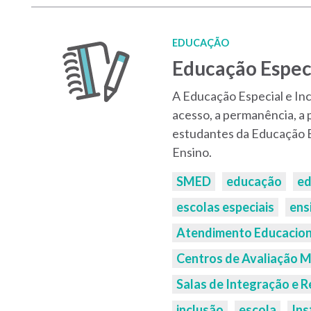
EDUCAÇÃO
Educação Especi
A Educação Especial e Inc
acesso, a permanência, a 
estudantes da Educação E
Ensino.
Palavras-
SMED
educação
ed
chaves:
escolas especiais
ens
Atendimento Educaciona
Centros de Avaliação Mu
Salas de Integração e 
inclusão
escola
Ins