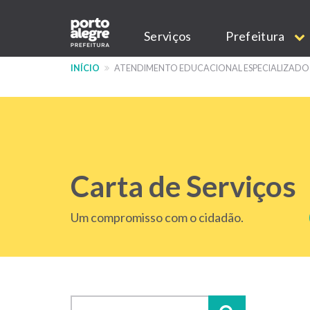
Pular
Main
para
Serviços
Prefeitura
o
navigation
conteúdo
INÍCIO
ATENDIMENTO EDUCACIONAL ESPECIALIZADO
principal
Carta de Serviços
Um compromisso com o cidadão.