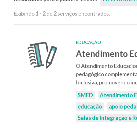
Exibindo
1 - 2
de
2
serviços encontrados.
EDUCAÇÃO
Atendimento Ed
O Atendimento Educaciona
pedagógico complementar
Inclusiva, promovendo inc
Palavras-
SMED
Atendimento E
chaves:
educação
apoio peda
Salas de Integração e 