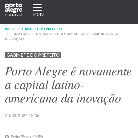
Pular
Expandir/recolher
para
navegação
MENU
o
conteúdo
INÍCIO
GABINETE DO PREFEITO
principal
PORTO ALEGRE É NOVAMENTE A CAPITAL LATINO-AMERICANA DA
INOVAÇÃO
GABINETE DO PREFEITO
Porto Alegre é novamente
a capital latino-
americana da inovação
20/03/2024 18:06
Pedro Piegas / PMPA