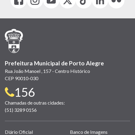
(link
(link
(link
(Antigo
(link
(link
(link
abre
abre
abre
Twitter)
abre
abre
abre
em
em
em
(link
em
em
em
nova
nova
nova
abre
nova
nova
nova
janela)
janela)
janela)
em
janela)
janela)
janela)
nova
janela)
Prefeitura Municipal de Porto Alegre
Rua João Manoel , 157 - Centro Histórico
CEP 90010-030
Telefone
156
para
Chamadas de outras cidades:
(51) 3289 0156
contato:
Links
Diário Oficial
Banco de Imagens