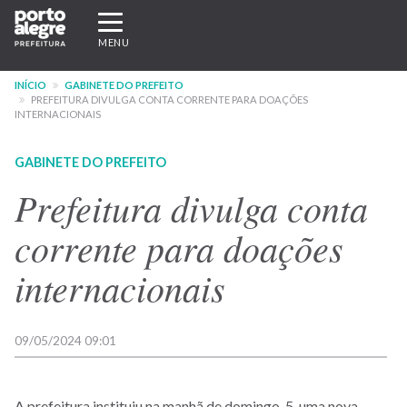
Pular
Expandir/recolher
para
navegação
MENU
o
conteúdo
INÍCIO
GABINETE DO PREFEITO
principal
PREFEITURA DIVULGA CONTA CORRENTE PARA DOAÇÕES
INTERNACIONAIS
GABINETE DO PREFEITO
Prefeitura divulga conta
corrente para doações
internacionais
09/05/2024 09:01
A prefeitura instituiu na manhã de domingo, 5, uma nova