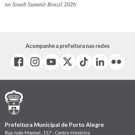
no South Summit Brazil 2026
Acompanhe a prefeitura nas redes
Facebook
Instagram
Youtube
X
Tiktok
LinkedIn
Flickr
(link
(link
(link
(Antigo
(link
(link
(link
abre
abre
abre
Twitter)
abre
abre
abre
em
em
em
(link
em
em
em
nova
nova
nova
abre
nova
nova
nova
janela)
janela)
janela)
em
janela)
janela)
janela)
nova
janela)
Prefeitura Municipal de Porto Alegre
Rua João Manoel , 157 - Centro Histórico