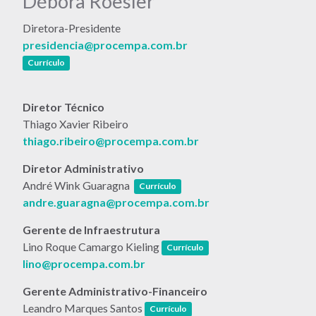
Débora Roesler
Diretora-Presidente
presidencia@procempa.com.br
(link abre em nova janela)
Currículo
Diretor Técnico
Thiago Xavier Ribeiro
thiago.ribeiro@procempa.com.br
Diretor Administrativo
(link abre em nova janela)
André Wink Guaragna
Currículo
andre.guaragna@procempa.com.br
Gerente de Infraestrutura
(link abre em nova janela)
Lino Roque Camargo Kieling
Currículo
lino@procempa.com.br
Gerente Administrativo-Financeiro
(link abre em nova janela)
Leandro Marques Santos
Currículo