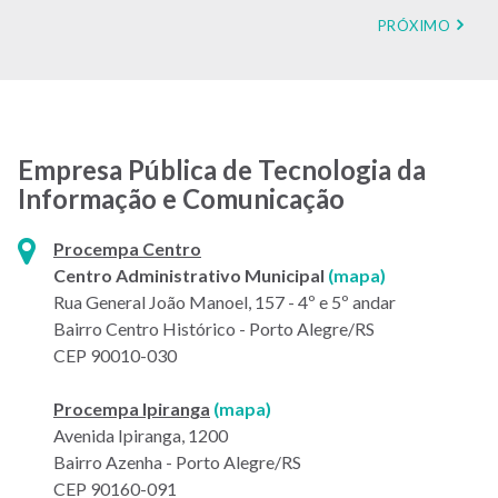
Paginação
PRÓXIMA
PRÓXIMO
PÁGINA
Empresa Pública de Tecnologia da
Informação e Comunicação
Endereço:
Procempa Centro
-
Centro Administrativo Municipal
(mapa
)
Procempa
Rua General João Manoel, 157 - 4º e 5º andar
Centro
Bairro Centro Histórico - Porto Alegre/RS
no
CEP 90010-030
Google
-
Maps
Procempa Ipiranga
(mapa
)
Procempa
(link
Avenida Ipiranga, 1200
Ipiranga
abre
Bairro Azenha - Porto Alegre/RS
no
em
CEP 90160-091