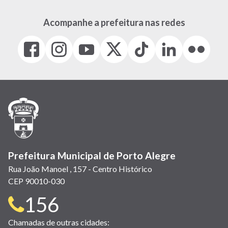
Acompanhe a prefeitura nas redes
Facebook
Instagram
Youtube
X
Tiktok
LinkedIn
Flickr
(link
(link
(link
(Antigo
(link
(link
(link
abre
abre
abre
Twitter)
abre
abre
abre
em
em
em
(link
em
em
em
nova
nova
nova
abre
nova
nova
nova
janela)
janela)
janela)
em
janela)
janela)
janela)
nova
janela)
Prefeitura Municipal de Porto Alegre
Rua João Manoel , 157 - Centro Histórico
CEP 90010-030
Telefone
156
para
Chamadas de outras cidades: