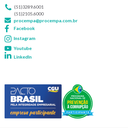
Telefone
(51)3289.6001
(51)2105.6000
E-
procempa@procempa.com.br
mail:
Facebook:
Facebook
Instagram:
Instagram
Youtube:
Youtube
LinkedIn:
LinkedIn