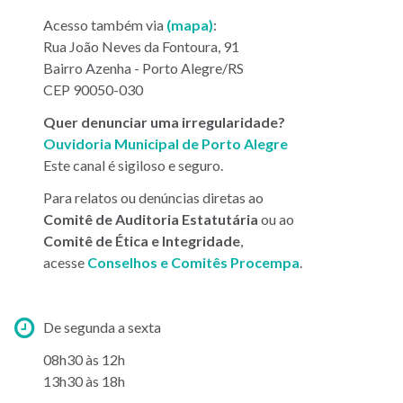
Google
nova
-
Acesso também via
(mapa
)
:
Maps
janela)
acesso
Rua João Neves da Fontoura, 91
(link
Procempa
Bairro Azenha - Porto Alegre/RS
abre
Ipiranga
CEP 90050-030
em
no
nova
Quer denunciar uma irregularidade?
Google
janela)
(link
Ouvidoria Municipal de Porto Alegre
Maps
abre
Este canal é sigiloso e seguro.
(link
em
abre
Para relatos ou denúncias diretas ao
nova
em
Comitê de Auditoria Estatutária
ou ao
janela)
nova
Comitê de Ética e Integridade
,
janela)
acesse
Conselhos e Comitês Procempa
.
Horários
De segunda a sexta
de
08h30 às 12h
atendimento:
13h30 às 18h